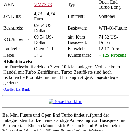
Open End
WKN:
VM7X73
Typ:
Turbo Long
4,73 – 4,74
akt. Kurs:
Emittent:
Vontobel
Euro
69,54 US-
Basispreis:
Basiswert:
WTI-Öl-Future
Dollar
69,54 US-
akt. Kurs
74,52 US-
KO-Schwelle:
Dollar
Basiswert:
Dollar
Laufzeit:
Open End
Kursziel:
12,17 Euro
Hebel:
14,5
Kurschance:
+ 125 Prozent
Risikohinweis:
Im Durchschnitt erleiden 7 von 10 Kleinanlegern Verluste beim
Handel mit Turbo-Zertifikaten. Turbo-Zertifikate sind hoch
risikoreiche Produkte und nicht für langfristige Anlagestrategien
geeignet.
Quelle: DZ Bank
Bei Mini Future und Open End Turbo findet aufgrund der
unbegrenzten Laufzeit eine ständige Anpassung von Basispreis und
Barriere statt. Ebenso können sich Basispreis und Barriere beim
Wechsel auf den nächstfälligen Future ändern. Weitere