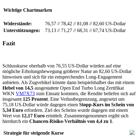
Wichtige Chartmarken
Widerstände:
76,57
//
78,42
//
81,08
//
82,60 US-Dollar
Unterstützungen:
73,13
//
71,27
//
68,31
//
67,74 US-Dollar
Fazit
Schlusskurse oberhalb von 76,55 US-Dollar würden auf eine
mögliche Erholungsbewegung größerer Natur an 82,60 US-Dollar
hinweisen und sich für ein entsprechendes Long-Engagement
anbieten. Als Zugvehikel könnte dann beispielshalber das mit einem
Hebel von 14,5
ausgestattete Open End Turbo Long Zertifikat
WKN
VM7X73
zum Einsatz kommen, die Rendite beliefen sich auf
insgesamt
125 Prozent
. Eine Verlustbegrenzung, angesetzt um
75,18 US-Dollar würde dagegen einen
Stopp-Kurs im Schein von
5,34 Euro
erfordern. Ziel des Scheins wurde dagegen mit einem
Wert von
12,17 Euro
ermittelt. Zusammengenommen ergibt sich
hierdurch ein
Chancen-Risiko-Verhältnis von 4,4 zu 1
.
Strategie für steigende Kurse