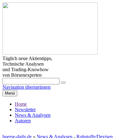
Täglich neue Aktientipps,
Technische Analysen
und Trading-Knowhow
von Börsenexperten
Navigation überspringen
Menü
Home
Newsletter
News & Analysen
Autoren
boerse-daily.de
»
News & Analysen - Rohstoffe/Devisen