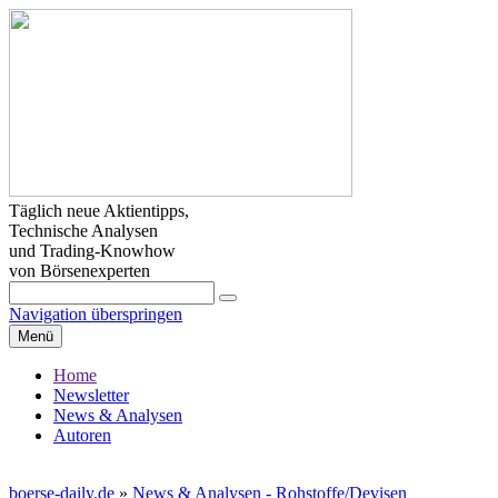
Täglich neue Aktientipps,
Technische Analysen
und Trading-Knowhow
von Börsenexperten
Navigation überspringen
Menü
Home
Newsletter
News & Analysen
Autoren
boerse-daily.de
»
News & Analysen - Rohstoffe/Devisen