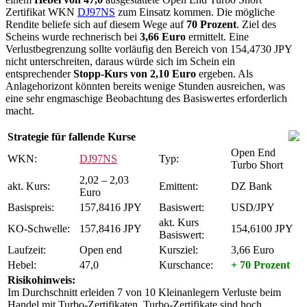
Zertifikat WKN
DJ97NS
zum Einsatz kommen. Die mögliche
Rendite beliefe sich auf diesem Wege auf
70 Prozent
. Ziel des
Scheins wurde rechnerisch bei
3,66 Euro
ermittelt. Eine
Verlustbegrenzung sollte vorläufig den Bereich von 154,4730 JPY
nicht unterschreiten, daraus würde sich im Schein ein
entsprechender
Stopp-Kurs von 2,10 Euro
ergeben. Als
Anlagehorizont könnten bereits wenige Stunden ausreichen, was
eine sehr engmaschige Beobachtung des Basiswertes erforderlich
macht.
Strategie für fallende Kurse
Open End
WKN:
DJ97NS
Typ:
Turbo Short
2,02 – 2,03
akt. Kurs:
Emittent:
DZ Bank
Euro
Basispreis:
157,8416 JPY
Basiswert:
USD/JPY
akt. Kurs
KO-Schwelle:
157,8416 JPY
154,6100 JPY
Basiswert:
Laufzeit:
Open end
Kursziel:
3,66 Euro
Hebel:
47,0
Kurschance:
+ 70 Prozent
Risikohinweis:
Im Durchschnitt erleiden 7 von 10 Kleinanlegern Verluste beim
Handel mit Turbo-Zertifikaten. Turbo-Zertifikate sind hoch