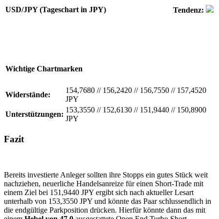
USD/JPY (Tageschart in JPY)
Tendenz:
Wichtige Chartmarken
154,7680
//
156,2420
//
156,7550
//
157,4520
Widerstände:
JPY
153,3550
//
152,6130
//
151,9440
//
150,8900
Unterstützungen:
JPY
Fazit
Bereits investierte Anleger sollten ihre Stopps ein gutes Stück weit
nachziehen, neuerliche Handelsanreize für einen Short-Trade mit
einem Ziel bei 151,9440 JPY ergibt sich nach aktueller Lesart
unterhalb von 153,3550 JPY und könnte das Paar schlussendlich in
die endgültige Parkposition drücken. Hierfür könnte dann das mit
einem
Hebel von 47,0
ausgestattete Open End Turbo Short