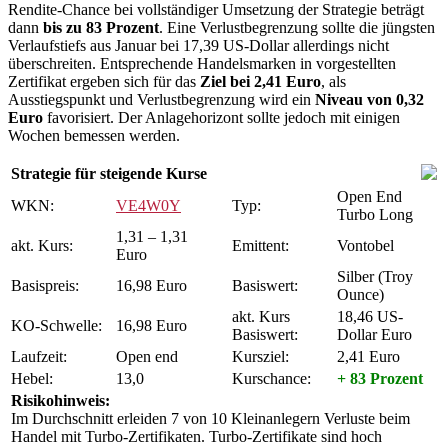
Rendite-Chance bei vollständiger Umsetzung der Strategie beträgt
dann
bis zu 83 Prozent
. Eine Verlustbegrenzung sollte die jüngsten
Verlaufstiefs aus Januar bei 17,39 US-Dollar allerdings nicht
überschreiten. Entsprechende Handelsmarken in vorgestellten
Zertifikat ergeben sich für das
Ziel bei 2,41 Euro
, als
Ausstiegspunkt und Verlustbegrenzung wird ein
Niveau von 0,32
Euro
favorisiert. Der Anlagehorizont sollte jedoch mit einigen
Wochen bemessen werden.
Strategie für steigende Kurse
Open End
WKN:
VE4W0Y
Typ:
Turbo Long
1,31 – 1,31
akt. Kurs:
Emittent:
Vontobel
Euro
Silber (Troy
Basispreis:
16,98 Euro
Basiswert:
Ounce)
akt. Kurs
18,46 US-
KO-Schwelle:
16,98 Euro
Basiswert:
Dollar Euro
Laufzeit:
Open end
Kursziel:
2,41 Euro
Hebel:
13,0
Kurschance:
+ 83 Prozent
Risikohinweis:
Im Durchschnitt erleiden 7 von 10 Kleinanlegern Verluste beim
Handel mit Turbo-Zertifikaten. Turbo-Zertifikate sind hoch