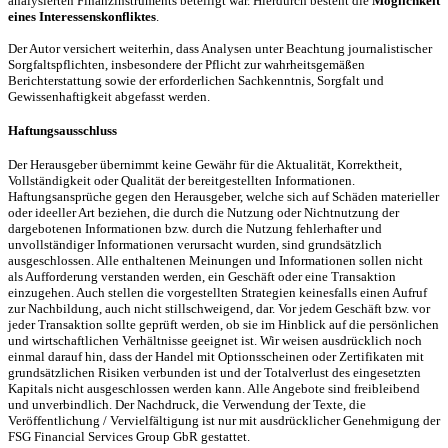
analysierten Finanzinstruments beteiligt war. Hierdurch besteht die
Möglichkeit
eines Interessenskonfliktes
.
Der Autor versichert weiterhin, dass Analysen unter Beachtung journalistischer
Sorgfaltspflichten, insbesondere der Pflicht zur wahrheitsgemäßen
Berichterstattung sowie der erforderlichen Sachkenntnis, Sorgfalt und
Gewissenhaftigkeit abgefasst werden.
Haftungsausschluss
Der Herausgeber übernimmt keine Gewähr für die Aktualität, Korrektheit,
Vollständigkeit oder Qualität der bereitgestellten Informationen.
Haftungsansprüche gegen den Herausgeber, welche sich auf Schäden materieller
oder ideeller Art beziehen, die durch die Nutzung oder Nichtnutzung der
dargebotenen Informationen bzw. durch die Nutzung fehlerhafter und
unvollständiger Informationen verursacht wurden, sind grundsätzlich
ausgeschlossen. Alle enthaltenen Meinungen und Informationen sollen nicht
als Aufforderung verstanden werden, ein Geschäft oder eine Transaktion
einzugehen. Auch stellen die vorgestellten Strategien keinesfalls einen Aufruf
zur Nachbildung, auch nicht stillschweigend, dar. Vor jedem Geschäft bzw. vor
jeder Transaktion sollte geprüft werden, ob sie im Hinblick auf die persönlichen
und wirtschaftlichen Verhältnisse geeignet ist. Wir weisen ausdrücklich noch
einmal darauf hin, dass der Handel mit Optionsscheinen oder Zertifikaten mit
grundsätzlichen Risiken verbunden ist und der Totalverlust des eingesetzten
Kapitals nicht ausgeschlossen werden kann. Alle Angebote sind freibleibend
und unverbindlich. Der Nachdruck, die Verwendung der Texte, die
Veröffentlichung / Vervielfältigung ist nur mit ausdrücklicher Genehmigung der
FSG Financial Services Group GbR gestattet.