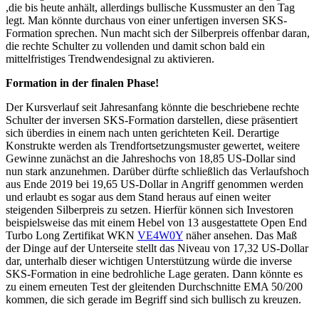
,die bis heute anhält, allerdings bullische Kussmuster an den Tag
legt. Man könnte durchaus von einer unfertigen inversen SKS-
Formation sprechen. Nun macht sich der Silberpreis offenbar daran,
die rechte Schulter zu vollenden und damit schon bald ein
mittelfristiges Trendwendesignal zu aktivieren.
Formation in der finalen Phase!
Der Kursverlauf seit Jahresanfang könnte die beschriebene rechte
Schulter der inversen SKS-Formation darstellen, diese präsentiert
sich überdies in einem nach unten gerichteten Keil. Derartige
Konstrukte werden als Trendfortsetzungsmuster gewertet, weitere
Gewinne zunächst an die Jahreshochs von 18,85 US-Dollar sind
nun stark anzunehmen. Darüber dürfte schließlich das Verlaufshoch
aus Ende 2019 bei 19,65 US-Dollar in Angriff genommen werden
und erlaubt es sogar aus dem Stand heraus auf einen weiter
steigenden Silberpreis zu setzen. Hierfür können sich Investoren
beispielsweise das mit einem Hebel von 13 ausgestattete Open End
Turbo Long Zertifikat WKN
VE4W0Y
näher ansehen. Das Maß
der Dinge auf der Unterseite stellt das Niveau von 17,32 US-Dollar
dar, unterhalb dieser wichtigen Unterstützung würde die inverse
SKS-Formation in eine bedrohliche Lage geraten. Dann könnte es
zu einem erneuten Test der gleitenden Durchschnitte EMA 50/200
kommen, die sich gerade im Begriff sind sich bullisch zu kreuzen.