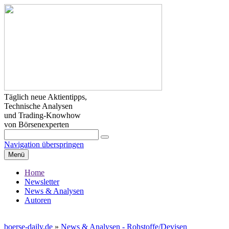
Täglich neue Aktientipps,
Technische Analysen
und Trading-Knowhow
von Börsenexperten
Navigation überspringen
Menü
Home
Newsletter
News & Analysen
Autoren
boerse-daily.de
»
News & Analysen - Rohstoffe/Devisen