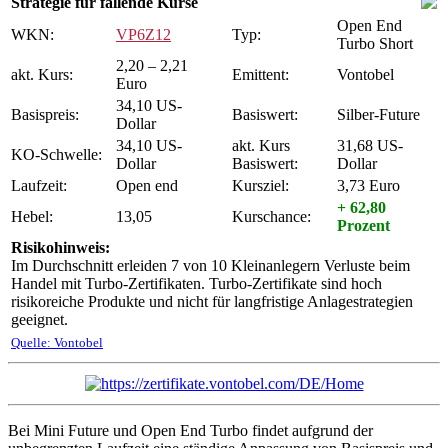
Strategie für fallende Kurse
Open End
WKN:
VP6Z12
Typ:
Turbo Short
2,20 – 2,21
akt. Kurs:
Emittent:
Vontobel
Euro
34,10 US-
Basispreis:
Basiswert:
Silber-Future
Dollar
34,10 US-
akt. Kurs
31,68 US-
KO-Schwelle:
Dollar
Basiswert:
Dollar
Laufzeit:
Open end
Kursziel:
3,73 Euro
+ 62,80
Hebel:
13,05
Kurschance:
Prozent
Risikohinweis:
Im Durchschnitt erleiden 7 von 10 Kleinanlegern Verluste beim
Handel mit Turbo-Zertifikaten. Turbo-Zertifikate sind hoch
risikoreiche Produkte und nicht für langfristige Anlagestrategien
geeignet.
Quelle: Vontobel
Bei Mini Future und Open End Turbo findet aufgrund der