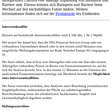
unbegrenzten Laufzeit eine ständige Anpassung von Basispreis und
Barriere statt. Ebenso können sich Basispreis und Barriere beim
Wechsel auf den nächstfälligen Future ändern. Weitere
Informationen finden sich auf der
Produktseite
des Emittenten.
Interessenkonflikt
Hinweis auf bestehende Interessenkonflikte nach § 34b Abs. 1 Nr. 2 WpHG:
Wir weisen Sie darauf hin, dass die FSG Financial Services Group oder ein
verbundenes Unternehmen aktuell oder in den letzten zwölf Monaten eine
entgeltliche Werbungskooperation zur Bank Vontobel Europe AG eingegangen
ist.
Der Autor erklärt, dass er bzw. sein Arbeitgeber oder eine mit ihm oder seinem
Arbeitgeber verbundene Person im Besitz von Finanzinstrumenten ist, auf die
sich die Analyse bezieht, bzw. in den letzten 12 Monaten an der Emission des
analysierten Finanzinstruments beteiligt war. Hierdurch besteht die
Möglichkeit
eines Interessenskonfliktes
.
Der Autor versichert weiterhin, dass Analysen unter Beachtung journalistischer
Sorgfaltspflichten, insbesondere der Pflicht zur wahrheitsgemäßen
Berichterstattung sowie der erforderlichen Sachkenntnis, Sorgfalt und
Gewissenhaftigkeit abgefasst werden.
Haftungsausschluss