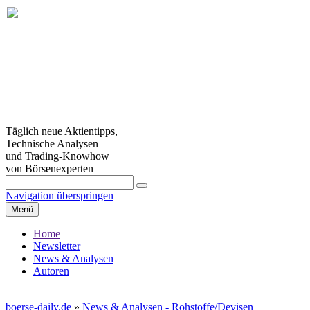
Täglich neue Aktientipps,
Technische Analysen
und Trading-Knowhow
von Börsenexperten
Navigation überspringen
Menü
Home
Newsletter
News & Analysen
Autoren
boerse-daily.de
»
News & Analysen - Rohstoffe/Devisen