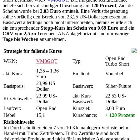
beliefe sich bei vollständiger Umsetzung auf
120 Prozent
, Ziel des
Scheins wurde bei
3,03 Euro
ermittelt. Eine Verlustbegrenzung
sollte vorläufig den Bereich von 23,25 US-Dollar gemessen am
Basiswert allerdings noch nicht unterschreiten, hieraus würde sich
ein entsprechender
Stopp-Kurs im Schein von 0,69 Euro
und ein
CRV von 2,5 zu 1
ergeben. Als Anlagehorizont sind nur
wenige
Tage bis Wochen
anzunehmen.
Strategie für fallende Kurse
Open End
WKN:
VM8GQT
Typ:
Turbo Short
1,35 – 1,36
akt. Kurs:
Emittent:
Vontobel
Euro
23,99 US-
Basispreis:
Basiswert:
Silber-Future
Dollar
23,99 US-
akt. Kurs
22,53 US-
KO-Schwelle:
Dollar
Basiswert:
Dollar
Laufzeit:
Open End
Kursziel:
3,03 Euro
Hebel:
15,1
Kurschance:
+ 120 Prozent
Risikohinweis:
Im Durchschnitt erleiden 7 von 10 Kleinanlegern Verluste beim
Handel mit Turbo-Zertifikaten. Turbo-Zertifikate sind hoch
risikoreiche Produkte und nicht für langfristige Anlagestrategien