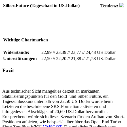
Silber-Future (Tageschart in US-Dollar)
Tendenz:
Wichtige Chartmarken
Widerstände:
22,99
//
23,39
//
23,77
//
24,48 US-Dollar
Unterstützungen:
22,50
//
22,20
//
21,88
//
21,58 US-Dollar
Fazit
Aus technischer Sicht mangelt es derzeit an markanten
Stabilisierungspunkten für den Gold- und Silber-Future, ein
Tagesschlusskurs unterhalb von 22,50 US-Dollar würde beim
Letzteren die beschriebene SKS-Formation aktivieren und
infolgedessen Abschläge auf 20,69 US-Dollar hervorrufen.
Entsprechend würde sich dieses Szenario für den Aufbau von Short-
Positionen anbieten, wie beispielshalber über das Open End Turbo
Short Zertifikat WKN
VM8GQT
. Die mögliche Renditechance