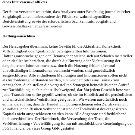
eines Interessenskonfliktes
.
Der Autor versichert weiterhin, dass Analysen unter Beachtung journalistischer
Sorgfaltspflichten, insbesondere der Pflicht zur wahrheitsgemäßen
Berichterstattung sowie der erforderlichen Sachkenntnis, Sorgfalt und
Gewissenhaftigkeit abgefasst werden.
Haftungsausschluss
Der Herausgeber übernimmt keine Gewähr für die Aktualität, Korrektheit,
Vollständigkeit oder Qualität der bereitgestellten Informationen.
Haftungsansprüche gegen den Herausgeber, welche sich auf Schäden materieller
oder ideeller Art beziehen, die durch die Nutzung oder Nichtnutzung der
dargebotenen Informationen bzw. durch die Nutzung fehlerhafter und
unvollständiger Informationen verursacht wurden, sind grundsätzlich
ausgeschlossen. Alle enthaltenen Meinungen und Informationen sollen nicht
als Aufforderung verstanden werden, ein Geschäft oder eine Transaktion
einzugehen. Auch stellen die vorgestellten Strategien keinesfalls einen Aufruf
zur Nachbildung, auch nicht stillschweigend, dar. Vor jedem Geschäft bzw. vor
jeder Transaktion sollte geprüft werden, ob sie im Hinblick auf die persönlichen
und wirtschaftlichen Verhältnisse geeignet ist. Wir weisen ausdrücklich noch
einmal darauf hin, dass der Handel mit Optionsscheinen oder Zertifikaten mit
grundsätzlichen Risiken verbunden ist und der Totalverlust des eingesetzten
Kapitals nicht ausgeschlossen werden kann. Alle Angebote sind freibleibend
und unverbindlich. Der Nachdruck, die Verwendung der Texte, die
Veröffentlichung / Vervielfältigung ist nur mit ausdrücklicher Genehmigung der
FSG Financial Services Group GbR gestattet.