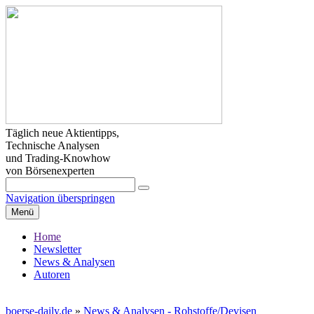
Täglich neue Aktientipps,
Technische Analysen
und Trading-Knowhow
von Börsenexperten
Navigation überspringen
Menü
Home
Newsletter
News & Analysen
Autoren
boerse-daily.de
»
News & Analysen - Rohstoffe/Devisen