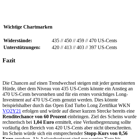
Wichtige Chartmarken
Widerstände:
435
//
450
//
459
//
470 US-Cents
Unterstützungen:
420
//
413
//
403
//
397 US-Cents
Fazit
Die Chancen auf einen Trendwechsel steigen mit jeder gemeisterten
Hürde, über dem Niveau von 435 US-Cents könnte ein Anstieg an
470 US-Cents bevorstehen und für ein erstes vorsichtiges Long-
Investment auf 470 US-Cents genutzt werden. Dies könnte
beispielshalber durch das Open End Turbo Long Zertifikat WKN
VQ2Y21
erfolgen und würde auf dieser kurzen Strecke bereits eine
Renditechance von 60 Prozent
einbringen. Ziel des Scheins wurde
rechnerisch bei
1,04 Euro
ermittelt, eine Verlustbegrenzung sollte
vorläufig den Bereich von 420 US-Cents aber nicht überschreiten.
Im Schein würde sich ein entsprechender
Stopp-Kurs von 0,56
Euro
ergeben. Als Anlagehorizont sind nur wenige Tage bis