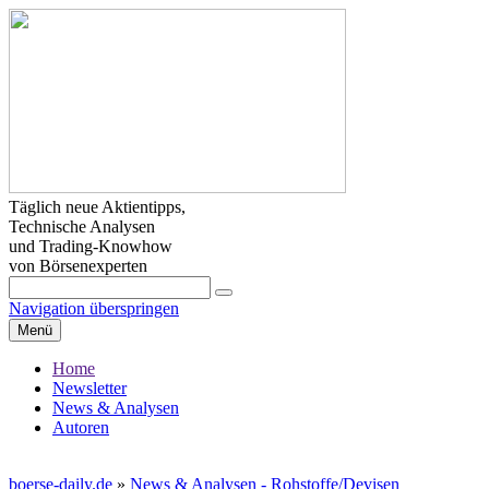
Täglich neue Aktientipps,
Technische Analysen
und Trading-Knowhow
von Börsenexperten
Navigation überspringen
Menü
Home
Newsletter
News & Analysen
Autoren
boerse-daily.de
»
News & Analysen - Rohstoffe/Devisen