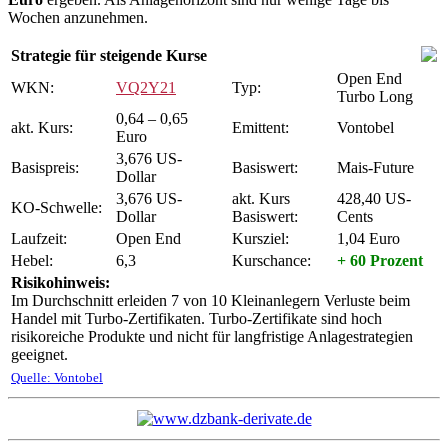
Wochen anzunehmen.
Strategie für steigende Kurse
Open End
WKN:
VQ2Y21
Typ:
Turbo Long
0,64 – 0,65
akt. Kurs:
Emittent:
Vontobel
Euro
3,676 US-
Basispreis:
Basiswert:
Mais-Future
Dollar
3,676 US-
akt. Kurs
428,40 US-
KO-Schwelle:
Dollar
Basiswert:
Cents
Laufzeit:
Open End
Kursziel:
1,04 Euro
Hebel:
6,3
Kurschance:
+ 60 Prozent
Risikohinweis:
Im Durchschnitt erleiden 7 von 10 Kleinanlegern Verluste beim
Handel mit Turbo-Zertifikaten. Turbo-Zertifikate sind hoch
risikoreiche Produkte und nicht für langfristige Anlagestrategien
geeignet.
Quelle: Vontobel