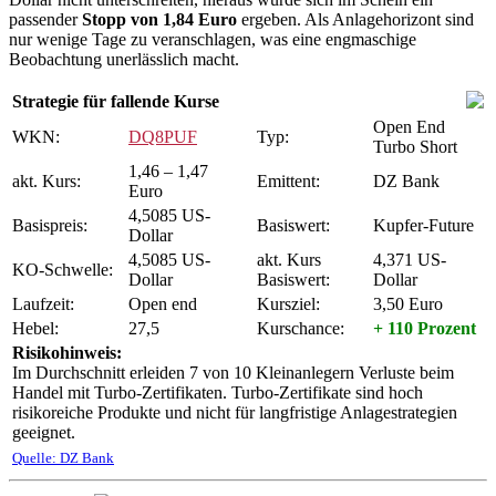
passender
Stopp von 1,84 Euro
ergeben. Als Anlagehorizont sind
nur wenige Tage zu veranschlagen, was eine engmaschige
Beobachtung unerlässlich macht.
Strategie für fallende Kurse
Open End
WKN:
DQ8PUF
Typ:
Turbo Short
1,46 – 1,47
akt. Kurs:
Emittent:
DZ Bank
Euro
4,5085 US-
Basispreis:
Basiswert:
Kupfer-Future
Dollar
4,5085 US-
akt. Kurs
4,371 US-
KO-Schwelle:
Dollar
Basiswert:
Dollar
Laufzeit:
Open end
Kursziel:
3,50 Euro
Hebel:
27,5
Kurschance:
+ 110 Prozent
Risikohinweis:
Im Durchschnitt erleiden 7 von 10 Kleinanlegern Verluste beim
Handel mit Turbo-Zertifikaten. Turbo-Zertifikate sind hoch
risikoreiche Produkte und nicht für langfristige Anlagestrategien
geeignet.
Quelle: DZ Bank