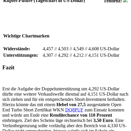
Kupfer-Future (Tageschart in US-Dollar)
Tendenz:
Wichtige Chartmarken
Widerstände:
4,457
//
4,503
//
4,549
//
4,608 US-Dollar
Unterstützungen:
4,307
//
4,292
//
4,212
//
4,151 US-Dollar
Fazit
Erst die Aufgabe der Doppelunterstützung um 4,292 US-Dollar
dürfte eine weitere Verkaufswelle diesmal auf 4,151 US-Dollar nach
sich ziehen und für ein entsprechendes Short-Investment herhalten.
Hierzu könnte das mit einem
Hebel von 27,5
ausgestattete Open
End Turbo Short Zertifikat WKN
DQ8PUF
zum Einsatz kommen
und würde am Ende eine
Renditechance von 110 Prozent
einbringen. Ziel des Scheins läge rechnerisch bei
3,50 Euro
. Eine
Verlustbegrenzung sollte vorläufig aber den Bereich von 4,330 US-
Dollar nicht unterschreiten, hieraus würde sich im Schein ein