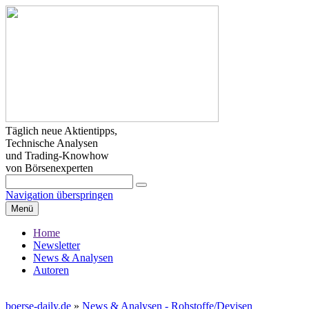
Täglich neue Aktientipps,
Technische Analysen
und Trading-Knowhow
von Börsenexperten
Navigation überspringen
Menü
Home
Newsletter
News & Analysen
Autoren
boerse-daily.de
»
News & Analysen - Rohstoffe/Devisen