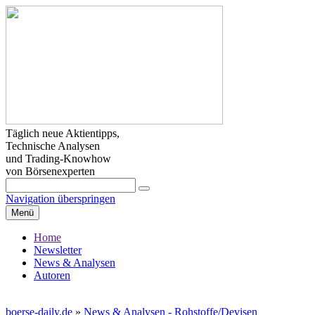
Täglich neue Aktientipps,
Technische Analysen
und Trading-Knowhow
von Börsenexperten
Navigation überspringen
Menü
Home
Newsletter
News & Analysen
Autoren
boerse-daily.de
»
News & Analysen - Rohstoffe/Devisen