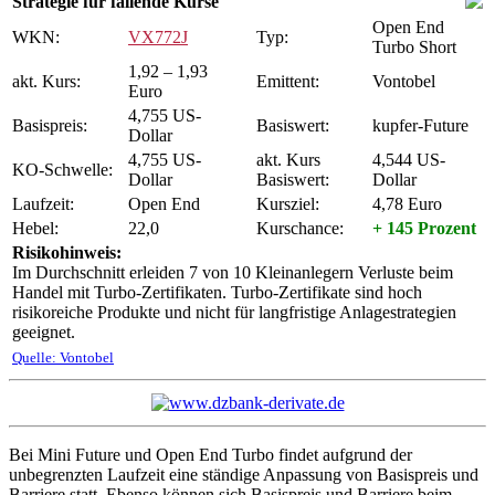
Strategie für fallende Kurse
Open End
WKN:
VX772J
Typ:
Turbo Short
1,92 – 1,93
akt. Kurs:
Emittent:
Vontobel
Euro
4,755 US-
Basispreis:
Basiswert:
kupfer-Future
Dollar
4,755 US-
akt. Kurs
4,544 US-
KO-Schwelle:
Dollar
Basiswert:
Dollar
Laufzeit:
Open End
Kursziel:
4,78 Euro
Hebel:
22,0
Kurschance:
+ 145 Prozent
Risikohinweis:
Im Durchschnitt erleiden 7 von 10 Kleinanlegern Verluste beim
Handel mit Turbo-Zertifikaten. Turbo-Zertifikate sind hoch
risikoreiche Produkte und nicht für langfristige Anlagestrategien
geeignet.
Quelle: Vontobel
Bei Mini Future und Open End Turbo findet aufgrund der
unbegrenzten Laufzeit eine ständige Anpassung von Basispreis und
Barriere statt. Ebenso können sich Basispreis und Barriere beim