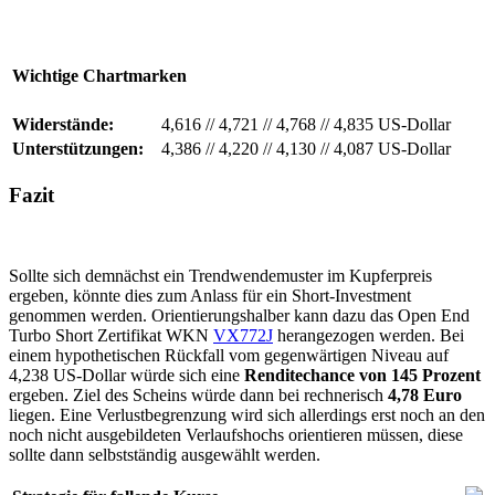
Wichtige Chartmarken
Widerstände:
4,616
//
4,721
//
4,768
//
4,835 US-Dollar
Unterstützungen:
4,386
//
4,220
//
4,130
//
4,087 US-Dollar
Fazit
Sollte sich demnächst ein Trendwendemuster im Kupferpreis
ergeben, könnte dies zum Anlass für ein Short-Investment
genommen werden. Orientierungshalber kann dazu das Open End
Turbo Short Zertifikat WKN
VX772J
herangezogen werden. Bei
einem hypothetischen Rückfall vom gegenwärtigen Niveau auf
4,238 US-Dollar würde sich eine
Renditechance von 145 Prozent
ergeben. Ziel des Scheins würde dann bei rechnerisch
4,78 Euro
liegen. Eine Verlustbegrenzung wird sich allerdings erst noch an den
noch nicht ausgebildeten Verlaufshochs orientieren müssen, diese
sollte dann selbstständig ausgewählt werden.