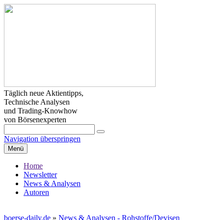
Täglich neue Aktientipps,
Technische Analysen
und Trading-Knowhow
von Börsenexperten
Navigation überspringen
Menü
Home
Newsletter
News & Analysen
Autoren
boerse-daily.de
»
News & Analysen - Rohstoffe/Devisen