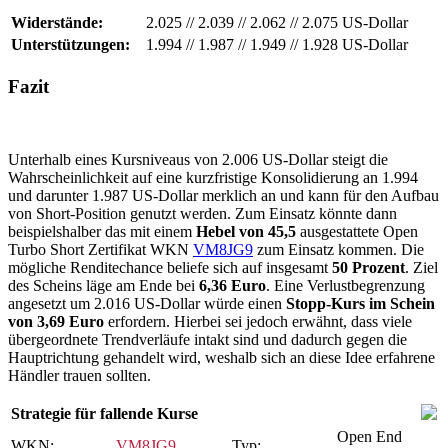
Widerstände:
2.025
//
2.039
//
2.062
//
2.075 US-Dollar
Unterstützungen:
1.994
//
1.987
//
1.949
//
1.928 US-Dollar
Fazit
Unterhalb eines Kursniveaus von 2.006 US-Dollar steigt die
Wahrscheinlichkeit auf eine kurzfristige Konsolidierung an 1.994
und darunter 1.987 US-Dollar merklich an und kann für den Aufbau
von Short-Position genutzt werden. Zum Einsatz könnte dann
beispielshalber das mit einem
Hebel von 45,5
ausgestattete Open
Turbo Short Zertifikat WKN
VM8JG9
zum Einsatz kommen. Die
mögliche Renditechance beliefe sich auf insgesamt
50 Prozent
. Ziel
des Scheins läge am Ende bei
6,36 Euro
. Eine Verlustbegrenzung
angesetzt um 2.016 US-Dollar würde einen
Stopp-Kurs im Schein
von 3,69 Euro
erfordern. Hierbei sei jedoch erwähnt, dass viele
übergeordnete Trendverläufe intakt sind und dadurch gegen die
Hauptrichtung gehandelt wird, weshalb sich an diese Idee erfahrene
Händler trauen sollten.
Strategie für fallende Kurse
Open End
WKN:
VM8JG9
Typ: