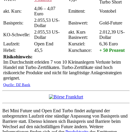
Turbo Short
4,06 – 4,07
akt. Kurs:
Emittent:
Vontobel
Euro
2.055,53 US-
Basispreis:
Basiswert:
Gold-Future
Dollar
2.055,53 US-
akt. Kurs
2.012,39 US-
KO-Schwelle:
Dollar
Basiswert:
Dollar
Laufzeit:
Open End
Kursziel:
6,36 Euro
Hebel:
45,5
Kurschance:
+ 50 Prozent
Risikohinweis:
Im Durchschnitt erleiden 7 von 10 Kleinanlegern Verluste beim
Handel mit Turbo-Zertifikaten. Turbo-Zertifikate sind hoch
risikoreiche Produkte und nicht für langfristige Anlagestrategien
geeignet.
Quelle: DZ Bank
Bei Mini Future und Open End Turbo findet aufgrund der
unbegrenzten Laufzeit eine ständige Anpassung von Basispreis und
Barriere statt. Ebenso können sich Basispreis und Barriere beim
Wechsel auf den nächstfälligen Future ändern. Weitere
Informationen finden sich auf der
Produktseite
des Emittenten.