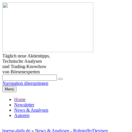
Täglich neue Aktientipps,
Technische Analysen
und Trading-Knowhow
von Börsenexperten
Navigation überspringen
Menü
Home
Newsletter
News & Analysen
Autoren
boerse-daily.de
»
News & Analysen - Rohstoffe/Devisen