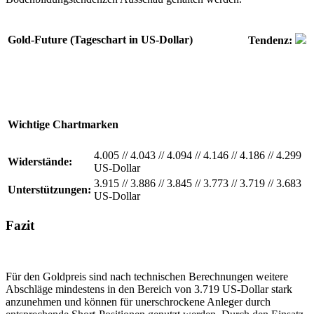
Gold-Future (Tageschart in US-Dollar)
Tendenz:
Wichtige Chartmarken
4.005
//
4.043
//
4.094
//
4.146
//
4.186
//
4.299
Widerstände:
US-Dollar
3.915
//
3.886
//
3.845
//
3.773
//
3.719
//
3.683
Unterstützungen:
US-Dollar
Fazit
Für den Goldpreis sind nach technischen Berechnungen weitere
Abschläge mindestens in den Bereich von 3.719 US-Dollar stark
anzunehmen und können für unerschrockene Anleger durch