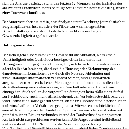
sich die Analyse bezieht, bzw. in den letzten 12 Monaten an der Emission des
analysierten Finanzinstruments beteiligt war. Hierdurch besteht die
Möglichkeit
eines Interessenskonfliktes
.
Der Autor versichert weiterhin, dass Analysen unter Beachtung journalistischer
Sorgfaltspflichten, insbesondere der Pflicht zur wahrheitsgemäßen
Berichterstattung sowie der erforderlichen Sachkenntnis, Sorgfalt und
Gewissenhaftigkeit abgefasst werden.
Haftungsausschluss
Der Herausgeber übernimmt keine Gewähr für die Aktualität, Korrektheit,
Vollständigkeit oder Qualität der bereitgestellten Informationen.
Haftungsansprüche gegen den Herausgeber, welche sich auf Schäden materieller
oder ideeller Art beziehen, die durch die Nutzung oder Nichtnutzung der
dargebotenen Informationen bzw. durch die Nutzung fehlerhafter und
unvollständiger Informationen verursacht wurden, sind grundsätzlich
ausgeschlossen. Alle enthaltenen Meinungen und Informationen sollen nicht
als Aufforderung verstanden werden, ein Geschäft oder eine Transaktion
einzugehen. Auch stellen die vorgestellten Strategien keinesfalls einen Aufruf
zur Nachbildung, auch nicht stillschweigend, dar. Vor jedem Geschäft bzw. vor
jeder Transaktion sollte geprüft werden, ob sie im Hinblick auf die persönlichen
und wirtschaftlichen Verhältnisse geeignet ist. Wir weisen ausdrücklich noch
einmal darauf hin, dass der Handel mit Optionsscheinen oder Zertifikaten mit
grundsätzlichen Risiken verbunden ist und der Totalverlust des eingesetzten
Kapitals nicht ausgeschlossen werden kann. Alle Angebote sind freibleibend
und unverbindlich. Der Nachdruck, die Verwendung der Texte, die
Veröffentlichung / Vervielfältigung ist nur mit ausdrücklicher Genehmigung der