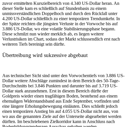
zuvor ermittelten Kurszielbereich von 4.340 US-Dollar heran. An
dieser Stelle kam es schließlich auf Stundenbasis zu einem
unmissverständlichen Doppelhoch und durch den Rückfall unter
4.200 US-Dollar schließlich zu einer temporären Trendumkehr. In
der Spitze reichten die jüngsten Verluste in der Vorwoche bis auf
3.886 US-Dollar, wo eine volatile Stabilisierungsphase begann.
Diese schmilzt nun wieder merklich ab, es liegen weitere
Verlustrisiken im Chart, sodass der Markt schlussendlich erst nach
weiteren Tiefs bereinigt sein dürfte.
Übertreibung wird sukzessive abgebaut
Aus technischer Sicht sind unter den Vorwochentiefs von 3.886 US-
Dollar weitere Abschläge zumindest in dem Bereich des 50-Tage-
Durchschnitts bei 3.846 Punkten und darunter bis auf 3.719 US-
Dollar stark anzunehmen. Erst in diesem Bereich dürfte der
Goldpreis wieder einen tragfähigen Boden, bestehend aus einem
ehemaligen Widerstandsband aus Ende September, vorfinden und
eine längere Erholungsbewegung einläuten. Dies schließt jedoch
einen temporären Anstieg bis auf 4.055 US-Dollar nicht aus, von
wo aus die genannten Ziele auf der Unterseite abgearbeitet werden
dürften. Im beschriebenen Zielkorridor kann in Anschluss nach
Bodenbildungstendenzen Ausschau gehalten werden.