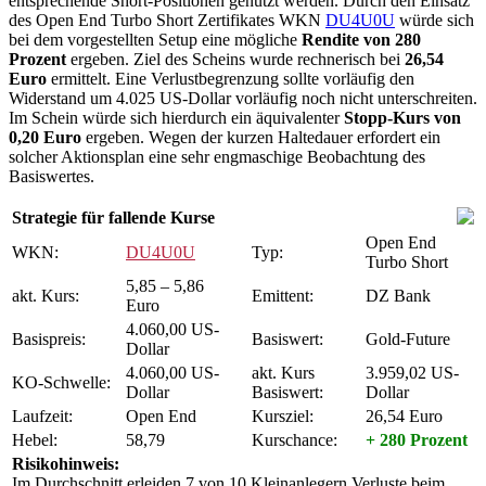
entsprechende Short-Positionen genutzt werden. Durch den Einsatz
des Open End Turbo Short Zertifikates WKN
DU4U0U
würde sich
bei dem vorgestellten Setup eine mögliche
Rendite von 280
Prozent
ergeben. Ziel des Scheins wurde rechnerisch bei
26,54
Euro
ermittelt. Eine Verlustbegrenzung sollte vorläufig den
Widerstand um 4.025 US-Dollar vorläufig noch nicht unterschreiten.
Im Schein würde sich hierdurch ein äquivalenter
Stopp-Kurs von
0,20 Euro
ergeben. Wegen der kurzen Haltedauer erfordert ein
solcher Aktionsplan eine sehr engmaschige Beobachtung des
Basiswertes.
Strategie für fallende Kurse
Open End
WKN:
DU4U0U
Typ:
Turbo Short
5,85 – 5,86
akt. Kurs:
Emittent:
DZ Bank
Euro
4.060,00 US-
Basispreis:
Basiswert:
Gold-Future
Dollar
4.060,00 US-
akt. Kurs
3.959,02 US-
KO-Schwelle:
Dollar
Basiswert:
Dollar
Laufzeit:
Open End
Kursziel:
26,54 Euro
Hebel:
58,79
Kurschance:
+ 280 Prozent
Risikohinweis:
Im Durchschnitt erleiden 7 von 10 Kleinanlegern Verluste beim