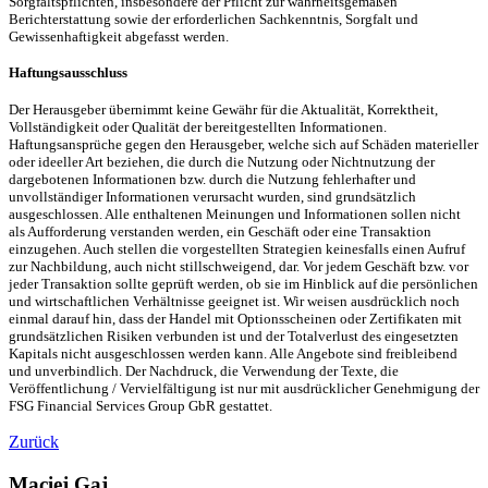
Sorgfaltspflichten, insbesondere der Pflicht zur wahrheitsgemäßen
Berichterstattung sowie der erforderlichen Sachkenntnis, Sorgfalt und
Gewissenhaftigkeit abgefasst werden.
Haftungsausschluss
Der Herausgeber übernimmt keine Gewähr für die Aktualität, Korrektheit,
Vollständigkeit oder Qualität der bereitgestellten Informationen.
Haftungsansprüche gegen den Herausgeber, welche sich auf Schäden materieller
oder ideeller Art beziehen, die durch die Nutzung oder Nichtnutzung der
dargebotenen Informationen bzw. durch die Nutzung fehlerhafter und
unvollständiger Informationen verursacht wurden, sind grundsätzlich
ausgeschlossen. Alle enthaltenen Meinungen und Informationen sollen nicht
als Aufforderung verstanden werden, ein Geschäft oder eine Transaktion
einzugehen. Auch stellen die vorgestellten Strategien keinesfalls einen Aufruf
zur Nachbildung, auch nicht stillschweigend, dar. Vor jedem Geschäft bzw. vor
jeder Transaktion sollte geprüft werden, ob sie im Hinblick auf die persönlichen
und wirtschaftlichen Verhältnisse geeignet ist. Wir weisen ausdrücklich noch
einmal darauf hin, dass der Handel mit Optionsscheinen oder Zertifikaten mit
grundsätzlichen Risiken verbunden ist und der Totalverlust des eingesetzten
Kapitals nicht ausgeschlossen werden kann. Alle Angebote sind freibleibend
und unverbindlich. Der Nachdruck, die Verwendung der Texte, die
Veröffentlichung / Vervielfältigung ist nur mit ausdrücklicher Genehmigung der
FSG Financial Services Group GbR gestattet.
Zurück
Maciej Gaj