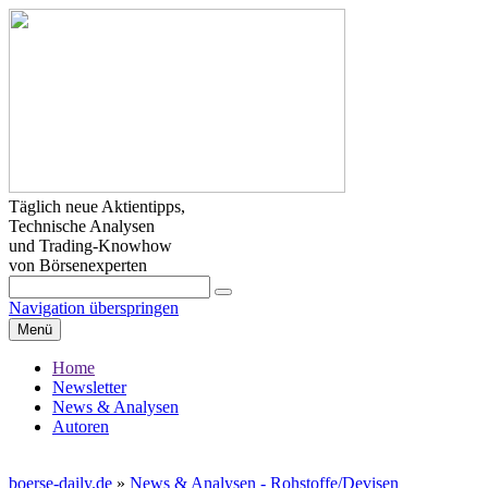
Täglich neue Aktientipps,
Technische Analysen
und Trading-Knowhow
von Börsenexperten
Navigation überspringen
Menü
Home
Newsletter
News & Analysen
Autoren
boerse-daily.de
»
News & Analysen - Rohstoffe/Devisen