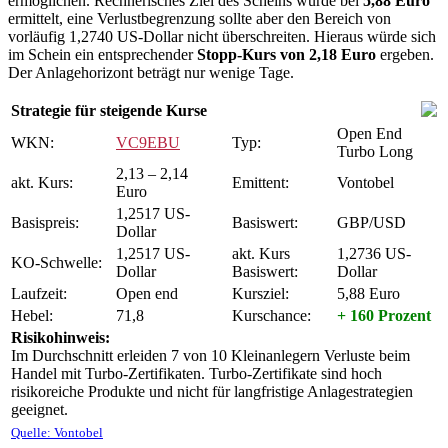
ermöglichen. Rechnerisches Ziel des Scheins wurde bei
5,88 Euro
ermittelt, eine Verlustbegrenzung sollte aber den Bereich von
vorläufig 1,2740 US-Dollar nicht überschreiten. Hieraus würde sich
im Schein ein entsprechender
Stopp-Kurs von 2,18 Euro
ergeben.
Der Anlagehorizont beträgt nur wenige Tage.
Strategie für steigende Kurse
Open End
WKN:
VC9EBU
Typ:
Turbo Long
2,13 – 2,14
akt. Kurs:
Emittent:
Vontobel
Euro
1,2517 US-
Basispreis:
Basiswert:
GBP/USD
Dollar
1,2517 US-
akt. Kurs
1,2736 US-
KO-Schwelle:
Dollar
Basiswert:
Dollar
Laufzeit:
Open end
Kursziel:
5,88 Euro
Hebel:
71,8
Kurschance:
+ 160 Prozent
Risikohinweis:
Im Durchschnitt erleiden 7 von 10 Kleinanlegern Verluste beim
Handel mit Turbo-Zertifikaten. Turbo-Zertifikate sind hoch
risikoreiche Produkte und nicht für langfristige Anlagestrategien
geeignet.
Quelle: Vontobel