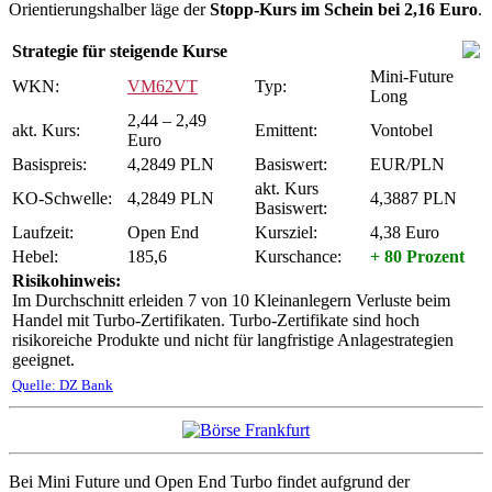
Orientierungshalber läge der
Stopp-Kurs im Schein bei 2,16 Euro
.
Strategie für steigende Kurse
Mini-Future
WKN:
VM62VT
Typ:
Long
2,44 – 2,49
akt. Kurs:
Emittent:
Vontobel
Euro
Basispreis:
4,2849 PLN
Basiswert:
EUR/PLN
akt. Kurs
KO-Schwelle:
4,2849 PLN
4,3887 PLN
Basiswert:
Laufzeit:
Open End
Kursziel:
4,38 Euro
Hebel:
185,6
Kurschance:
+ 80 Prozent
Risikohinweis:
Im Durchschnitt erleiden 7 von 10 Kleinanlegern Verluste beim
Handel mit Turbo-Zertifikaten. Turbo-Zertifikate sind hoch
risikoreiche Produkte und nicht für langfristige Anlagestrategien
geeignet.
Quelle: DZ Bank
Bei Mini Future und Open End Turbo findet aufgrund der