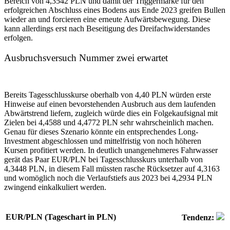
Bereich von 4,3542 PLN und damit der Triggermarke für den
erfolgreichen Abschluss eines Bodens aus Ende 2023 greifen Bullen
wieder an und forcieren eine erneute Aufwärtsbewegung. Diese
kann allerdings erst nach Beseitigung des Dreifachwiderstandes
erfolgen.
Ausbruchsversuch Nummer zwei erwartet
Bereits Tagesschlusskurse oberhalb von 4,40 PLN würden erste
Hinweise auf einen bevorstehenden Ausbruch aus dem laufenden
Abwärtstrend liefern, zugleich würde dies ein Folgekaufsignal mit
Zielen bei 4,4588 und 4,4772 PLN sehr wahrscheinlich machen.
Genau für dieses Szenario könnte ein entsprechendes Long-
Investment abgeschlossen und mittelfristig von noch höheren
Kursen profitiert werden. In deutlich unangenehmeres Fahrwasser
gerät das Paar EUR/PLN bei Tagesschlusskurs unterhalb von
4,3448 PLN, in diesem Fall müssten rasche Rücksetzer auf 4,3163
und womöglich noch die Verlaufstiefs aus 2023 bei 4,2934 PLN
zwingend einkalkuliert werden.
EUR/PLN (Tageschart in PLN)
Tendenz: