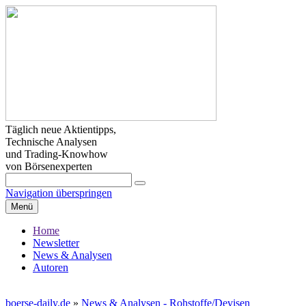
Täglich neue Aktientipps,
Technische Analysen
und Trading-Knowhow
von Börsenexperten
Navigation überspringen
Menü
Home
Newsletter
News & Analysen
Autoren
boerse-daily.de
»
News & Analysen - Rohstoffe/Devisen