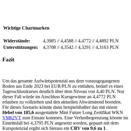
Wichtige Chartmarken
Widerstände:
4,3985
//
4,4588
//
4,4772
//
4,4892 PLN
Unterstützungen:
4,3708
//
4,3542
//
4,3291
//
4,3163 PLN
Fazit
Um das gesamte Aufwärtspotenzial aus dem vorausgegangenen
Boden aus Ende 2023 bei EUR/PLN zu entfalten, bedarf es eines
Tagesschlusskurses deutlich über dem Niveau von 4,40 PLN. Nur
dieser Fall würde im Anschluss Kursgewinne an 4,4772 PLN
erlauben zu vollziehen und den aktuellen Abwärtstrend beenden.
Für dieses Szenario könnte dann beispielshalber das mit einem
Hebel von 185,6
ausgestattete Mini Future Long Zertifikat WKN
VM62VT
zum Einsatz kommen. Eine Verlustbegrenzung könnte im
Eintrittsfall bei 4,3795 PLN angesetzt werden, gepaart mit dem
Kurspotenzial ergibt sich hieraus ein
CRV von 9,6 zu 1
.