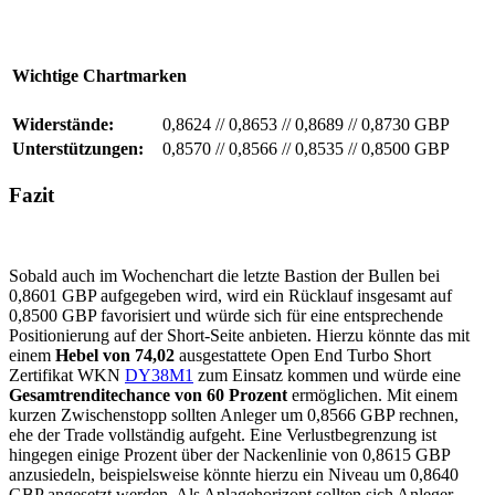
Wichtige Chartmarken
Widerstände:
0,8624
//
0,8653
//
0,8689
//
0,8730 GBP
Unterstützungen:
0,8570
//
0,8566
//
0,8535
//
0,8500 GBP
Fazit
Sobald auch im Wochenchart die letzte Bastion der Bullen bei
0,8601 GBP aufgegeben wird, wird ein Rücklauf insgesamt auf
0,8500 GBP favorisiert und würde sich für eine entsprechende
Positionierung auf der Short-Seite anbieten. Hierzu könnte das mit
einem
Hebel von 74,02
ausgestattete Open End Turbo Short
Zertifikat WKN
DY38M1
zum Einsatz kommen und würde eine
Gesamtrenditechance von 60 Prozent
ermöglichen. Mit einem
kurzen Zwischenstopp sollten Anleger um 0,8566 GBP rechnen,
ehe der Trade vollständig aufgeht. Eine Verlustbegrenzung ist
hingegen einige Prozent über der Nackenlinie von 0,8615 GBP
anzusiedeln, beispielsweise könnte hierzu ein Niveau um 0,8640
GBP angesetzt werden. Als Anlagehorizont sollten sich Anleger