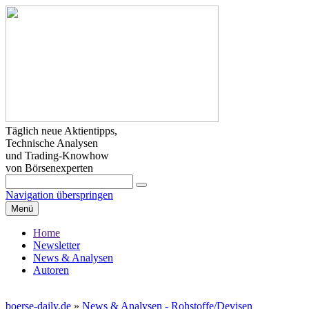
Täglich neue Aktientipps,
Technische Analysen
und Trading-Knowhow
von Börsenexperten
Navigation überspringen
Menü
Home
Newsletter
News & Analysen
Autoren
boerse-daily.de
»
News & Analysen - Rohstoffe/Devisen