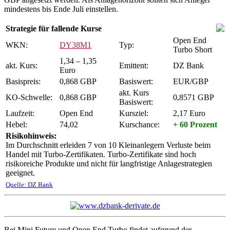
mindestens bis Ende Juli einstellen.
Strategie für fallende Kurse
Open End
WKN:
DY38M1
Typ:
Turbo Short
1,34 – 1,35
akt. Kurs:
Emittent:
DZ Bank
Euro
Basispreis:
0,868 GBP
Basiswert:
EUR/GBP
akt. Kurs
KO-Schwelle:
0,868 GBP
0,8571 GBP
Basiswert:
Laufzeit:
Open End
Kursziel:
2,17 Euro
Hebel:
74,02
Kurschance:
+ 60 Prozent
Risikohinweis:
Im Durchschnitt erleiden 7 von 10 Kleinanlegern Verluste beim
Handel mit Turbo-Zertifikaten. Turbo-Zertifikate sind hoch
risikoreiche Produkte und nicht für langfristige Anlagestrategien
geeignet.
Quelle: DZ Bank
Bei Mini Future und Open End Turbo findet aufgrund der