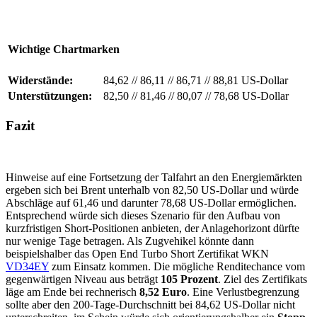
Wichtige Chartmarken
Widerstände:
84,62
//
86,11
//
86,71
//
88,81 US-Dollar
Unterstützungen:
82,50
//
81,46
//
80,07
//
78,68 US-Dollar
Fazit
Hinweise auf eine Fortsetzung der Talfahrt an den Energiemärkten
ergeben sich bei Brent unterhalb von 82,50 US-Dollar und würde
Abschläge auf 61,46 und darunter 78,68 US-Dollar ermöglichen.
Entsprechend würde sich dieses Szenario für den Aufbau von
kurzfristigen Short-Positionen anbieten, der Anlagehorizont dürfte
nur wenige Tage betragen. Als Zugvehikel könnte dann
beispielshalber das Open End Turbo Short Zertifikat WKN
VD34EY
zum Einsatz kommen. Die mögliche Renditechance vom
gegenwärtigen Niveau aus beträgt
105 Prozent
. Ziel des Zertifikats
läge am Ende bei rechnerisch
8,52 Euro
. Eine Verlustbegrenzung
sollte aber den 200-Tage-Durchschnitt bei 84,62 US-Dollar nicht