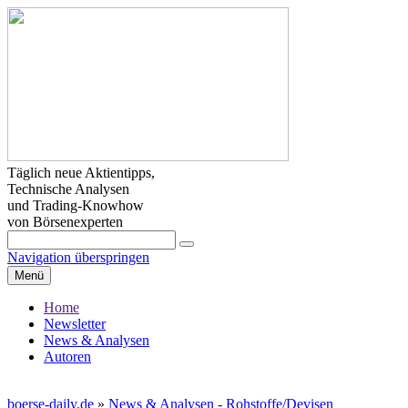
Täglich neue Aktientipps,
Technische Analysen
und Trading-Knowhow
von Börsenexperten
Navigation überspringen
Menü
Home
Newsletter
News & Analysen
Autoren
boerse-daily.de
»
News & Analysen - Rohstoffe/Devisen