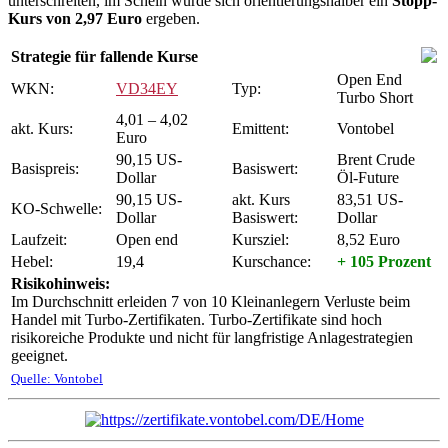
unterschreiten, im Schein würde sich orientierungshalber ein
Stopp-
Kurs von 2,97 Euro
ergeben.
Strategie für fallende Kurse
Open End
WKN:
VD34EY
Typ:
Turbo Short
4,01 – 4,02
akt. Kurs:
Emittent:
Vontobel
Euro
90,15 US-
Brent Crude
Basispreis:
Basiswert:
Dollar
Öl-Future
90,15 US-
akt. Kurs
83,51 US-
KO-Schwelle:
Dollar
Basiswert:
Dollar
Laufzeit:
Open end
Kursziel:
8,52 Euro
Hebel:
19,4
Kurschance:
+ 105 Prozent
Risikohinweis:
Im Durchschnitt erleiden 7 von 10 Kleinanlegern Verluste beim
Handel mit Turbo-Zertifikaten. Turbo-Zertifikate sind hoch
risikoreiche Produkte und nicht für langfristige Anlagestrategien
geeignet.
Quelle: Vontobel