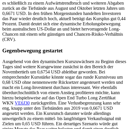
es schließlich zu einem Aufwärtstrendbruch und weiteren Abgaben
zurück an die Tiefstände aus August und Oktober letzten Jahres um
0,6671 USD. In den frühen Morgenstunden handelten Investoren
das Paar wieder deutlich hoch, aktuell beträgt das Kursplus gut 0,44
Prozent. Damit deutet sich eine dynamische Erholungsbewegung
beim australischen US-Dollar an und bietet hervorragende Long-
Chancen mit einem sehr günstigen und Chancen-Risiko-Verhältnis
(CRV).
Gegenbewegung gestartet
Ausgehend von den dynamischen Kurszuwächsen zu Beginn dieses
Tages sind weitere Kursgewinne zunächst in den Bereich der
Novembertiefs um 0,6754 USD ableitbar geworden. Bei
entsprechender Kursstärke könnte sogar das runde Kursniveau um
0,68 USD ohne nennenswerte Rücksetzer angesteuert werden und
macht ein Long-Investment durchaus interessant. Wer ebenfalls
überdurchschnittlich von einem Anstieg profitieren möchte, kann
hierzu beispielsweise auf das Open End Turbo Long Zertifikat
WKN
VE6J30
zurückgreifen. Eine Verlustbegrenzung kann sehr
eng, knapp unter den Tiefständen aus 2019 von 0,6671 USD
angesetzt werden. Ein Kursrutsch darunter würde allerdings
unweigerlich zu einem mittel- bis langfristigen Verkaufssignal mit
Zielen um 0,65 USD führen. Ein derartiges Szenario würde gut
einige Monate das Paar weiter belasten und damit einen deutlich