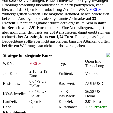
von 0,68 USD vordringen. Besteht Interesse an der gegenwärtigen
Erholungsbewegung überdurchschnittlich zu partizipieren, kann
hierzu auf das Open End Turbo Long Zertifikat WKN
VE6J30
zurückgegriffen werden. Die mögliche Rendite-Chance beliefe sich
bei einem Anstieg an die zuletzt genannte Zielmarke auf
33
Prozent
. Orientierungshalber dürfte der vorgestellte
Schein dann
im Bereich von 2,91 Euro
notieren. Eine Verlustbegrenzung ist
aber noch unter den Tiefs aus 2019 anzusetzen, damit ergibt sich ein
rechnerischer
Ausstiegskurs von 1,74 Euro
. Eine engmaschige
Beobachtung sollte aber nicht ausbleiben, bärische Attacken dürften
bei diesem Währungspaar nicht spurlos vorbeigehen.
Strategie für steigende Kurse
Open End
WKN:
VE6J30
Typ:
Turbo Long
2,18 – 2,19
akt. Kurs:
Emittent:
Vontobel
Euro
0,6479 US-
Basispreis:
Basiswert:
AUD/USD
Dollar
0,6479 US-
akt. Kurs
56,58 US-
KO-Schwelle:
Dollar
Basiswert:
Dollar
Laufzeit:
Open End
Kursziel:
2,91 Euro
Hebel:
3,6
Kurschance:
+ 33 Prozent
Risikohinweis: