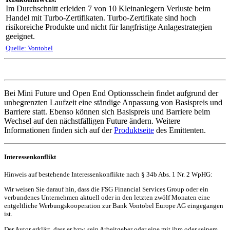
Im Durchschnitt erleiden 7 von 10 Kleinanlegern Verluste beim
Handel mit Turbo-Zertifikaten. Turbo-Zertifikate sind hoch
risikoreiche Produkte und nicht für langfristige Anlagestrategien
geeignet.
Quelle: Vontobel
Bei Mini Future und Open End Optionsschein findet aufgrund der
unbegrenzten Laufzeit eine ständige Anpassung von Basispreis und
Barriere statt. Ebenso können sich Basispreis und Barriere beim
Wechsel auf den nächstfälligen Future ändern. Weitere
Informationen finden sich auf der
Produktseite
des Emittenten.
Interessenkonflikt
Hinweis auf bestehende Interessenkonflikte nach § 34b Abs. 1 Nr. 2 WpHG:
Wir weisen Sie darauf hin, dass die FSG Financial Services Group oder ein
verbundenes Unternehmen aktuell oder in den letzten zwölf Monaten eine
entgeltliche Werbungskooperation zur Bank Vontobel Europe AG eingegangen
ist.
Der Autor erklärt, dass er bzw. sein Arbeitgeber oder eine mit ihm oder seinem