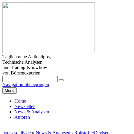
Täglich neue Aktientipps,
Technische Analysen
und Trading-Knowhow
von Börsenexperten
Navigation überspringen
Menü
Home
Newsletter
News & Analysen
Autoren
boerse-daily.de
»
News & Analysen - Rohstoffe/Devisen