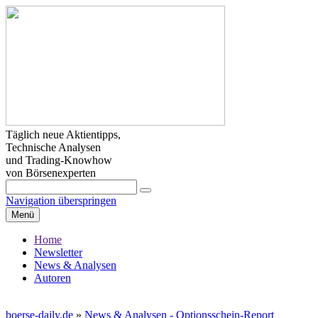
Täglich neue Aktientipps,
Technische Analysen
und Trading-Knowhow
von Börsenexperten
Navigation überspringen
Menü
Home
Newsletter
News & Analysen
Autoren
boerse-daily.de
»
News & Analysen - Optionsschein-Report