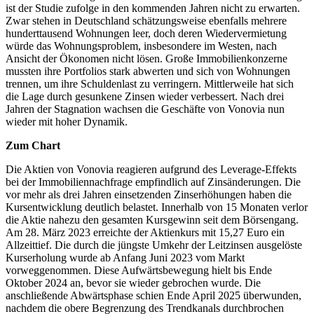
ist der Studie zufolge in den kommenden Jahren nicht zu erwarten.
Zwar stehen in Deutschland schätzungsweise ebenfalls mehrere
hunderttausend Wohnungen leer, doch deren Wiedervermietung
würde das Wohnungsproblem, insbesondere im Westen, nach
Ansicht der Ökonomen nicht lösen. Große Immobilienkonzerne
mussten ihre Portfolios stark abwerten und sich von Wohnungen
trennen, um ihre Schuldenlast zu verringern. Mittlerweile hat sich
die Lage durch gesunkene Zinsen wieder verbessert. Nach drei
Jahren der Stagnation wachsen die Geschäfte von Vonovia nun
wieder mit hoher Dynamik.
Zum Chart
Die Aktien von Vonovia reagieren aufgrund des Leverage-Effekts
bei der Immobiliennachfrage empfindlich auf Zinsänderungen. Die
vor mehr als drei Jahren einsetzenden Zinserhöhungen haben die
Kursentwicklung deutlich belastet. Innerhalb von 15 Monaten verlor
die Aktie nahezu den gesamten Kursgewinn seit dem Börsengang.
Am 28. März 2023 erreichte der Aktienkurs mit 15,27 Euro ein
Allzeittief. Die durch die jüngste Umkehr der Leitzinsen ausgelöste
Kurserholung wurde ab Anfang Juni 2023 vom Markt
vorweggenommen. Diese Aufwärtsbewegung hielt bis Ende
Oktober 2024 an, bevor sie wieder gebrochen wurde. Die
anschließende Abwärtsphase schien Ende April 2025 überwunden,
nachdem die obere Begrenzung des Trendkanals durchbrochen