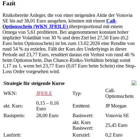
Fazit
Risikobereite Anleger, die von einer steigenden Aktie der Vonovia
SE bis auf 38,01 Euro ausgehen, könnten mit einem
Call-
Optionsschein (WKN JF83LE)
überproportional mit einem
Omega von 5,61 profitieren. Bei angenommener konstant hoher
impliziter Volatilität von 30 % und dem Ziel bei 27,50 Euro (0,2
Euro beim Optionsschein) ist bis zum 13.02.2026 eine Rendite von
rund 54 % zu erzielen. Fällt der Kurs des Underlyings in dieser
Periode auf 23,77 Euro, resultiert daraus ein Verlust von rund 46 %
beim Optionsschein. Das Chance-Risiko-Verhältnis beträgt somit
1,17 zu 1, wenn bei 23,77 Euro (0,07 Euro beim Schein) eine Stop-
Loss Order vorgesehen wird.
Strategie für steigende Kurse
Call-
WKN:
JF83LE
Typ:
Optionsschein
0,15 – 0,16
akt. Kurs:
Emittent:
JP Morgan
Euro
Basispreis:
28,00 Euro
Basiswert:
Vonovia SE
akt. Kurs
25,45 Euro
Basiswert:
Laufzeit:
Kursziel:
0,2 Euro