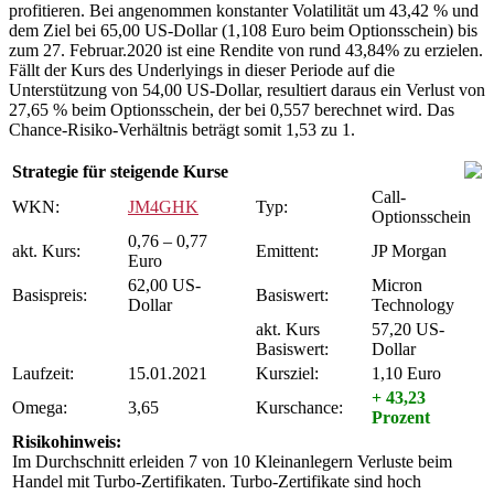
profitieren. Bei angenommen konstanter Volatilität um 43,42 % und
dem Ziel bei 65,00 US-Dollar (1,108 Euro beim Optionsschein) bis
zum 27. Februar.2020 ist eine Rendite von rund 43,84% zu erzielen.
Fällt der Kurs des Underlyings in dieser Periode auf die
Unterstützung von 54,00 US-Dollar, resultiert daraus ein Verlust von
27,65 % beim Optionsschein, der bei 0,557 berechnet wird. Das
Chance-Risiko-Verhältnis beträgt somit 1,53 zu 1.
Strategie für steigende Kurse
Call-
WKN:
JM4GHK
Typ:
Optionsschein
0,76 – 0,77
akt. Kurs:
Emittent:
JP Morgan
Euro
62,00 US-
Micron
Basispreis:
Basiswert:
Dollar
Technology
akt. Kurs
57,20 US-
Basiswert:
Dollar
Laufzeit:
15.01.2021
Kursziel:
1,10 Euro
+ 43,23
Omega:
3,65
Kurschance:
Prozent
Risikohinweis:
Im Durchschnitt erleiden 7 von 10 Kleinanlegern Verluste beim
Handel mit Turbo-Zertifikaten. Turbo-Zertifikate sind hoch