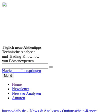
Täglich neue Aktientipps,
Technische Analysen
und Trading-Knowhow
von Börsenexperten
Navigation überspringen
Menü
Home
Newsletter
News & Analysen
Autoren
boerse-daily.de
»
News & Analysen - Optionsschein-Report