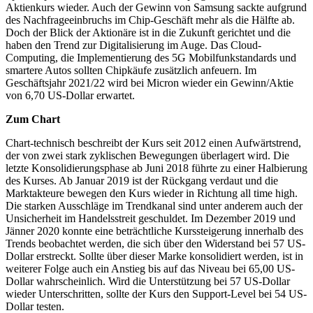
Aktienkurs wieder. Auch der Gewinn von Samsung sackte aufgrund
des Nachfrageeinbruchs im Chip-Geschäft mehr als die Hälfte ab.
Doch der Blick der Aktionäre ist in die Zukunft gerichtet und die
haben den Trend zur Digitalisierung im Auge. Das Cloud-
Computing, die Implementierung des 5G Mobilfunkstandards und
smartere Autos sollten Chipkäufe zusätzlich anfeuern. Im
Geschäftsjahr 2021/22 wird bei Micron wieder ein Gewinn/Aktie
von 6,70 US-Dollar erwartet.
Zum Chart
Chart-technisch beschreibt der Kurs seit 2012 einen Aufwärtstrend,
der von zwei stark zyklischen Bewegungen überlagert wird. Die
letzte Konsolidierungsphase ab Juni 2018 führte zu einer Halbierung
des Kurses. Ab Januar 2019 ist der Rückgang verdaut und die
Marktakteure bewegen den Kurs wieder in Richtung all time high.
Die starken Ausschläge im Trendkanal sind unter anderem auch der
Unsicherheit im Handelsstreit geschuldet. Im Dezember 2019 und
Jänner 2020 konnte eine beträchtliche Kurssteigerung innerhalb des
Trends beobachtet werden, die sich über den Widerstand bei 57 US-
Dollar erstreckt. Sollte über dieser Marke konsolidiert werden, ist in
weiterer Folge auch ein Anstieg bis auf das Niveau bei 65,00 US-
Dollar wahrscheinlich. Wird die Unterstützung bei 57 US-Dollar
wieder Unterschritten, sollte der Kurs den Support-Level bei 54 US-
Dollar testen.