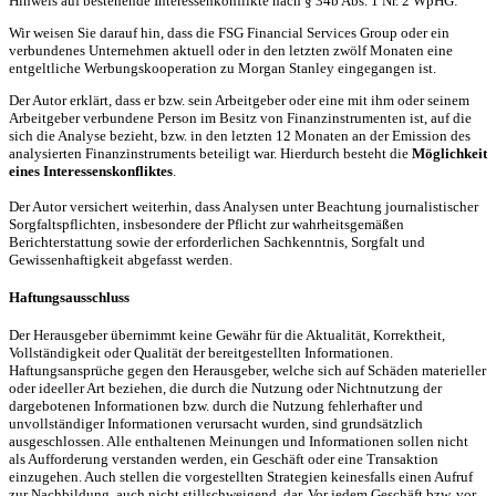
Hinweis auf bestehende Interessenkonflikte nach § 34b Abs. 1 Nr. 2 WpHG:
Wir weisen Sie darauf hin, dass die FSG Financial Services Group oder ein
verbundenes Unternehmen aktuell oder in den letzten zwölf Monaten eine
entgeltliche Werbungskooperation zu Morgan Stanley eingegangen ist.
Der Autor erklärt, dass er bzw. sein Arbeitgeber oder eine mit ihm oder seinem
Arbeitgeber verbundene Person im Besitz von Finanzinstrumenten ist, auf die
sich die Analyse bezieht, bzw. in den letzten 12 Monaten an der Emission des
analysierten Finanzinstruments beteiligt war. Hierdurch besteht die
Möglichkeit
eines Interessenskonfliktes
.
Der Autor versichert weiterhin, dass Analysen unter Beachtung journalistischer
Sorgfaltspflichten, insbesondere der Pflicht zur wahrheitsgemäßen
Berichterstattung sowie der erforderlichen Sachkenntnis, Sorgfalt und
Gewissenhaftigkeit abgefasst werden.
Haftungsausschluss
Der Herausgeber übernimmt keine Gewähr für die Aktualität, Korrektheit,
Vollständigkeit oder Qualität der bereitgestellten Informationen.
Haftungsansprüche gegen den Herausgeber, welche sich auf Schäden materieller
oder ideeller Art beziehen, die durch die Nutzung oder Nichtnutzung der
dargebotenen Informationen bzw. durch die Nutzung fehlerhafter und
unvollständiger Informationen verursacht wurden, sind grundsätzlich
ausgeschlossen. Alle enthaltenen Meinungen und Informationen sollen nicht
als Aufforderung verstanden werden, ein Geschäft oder eine Transaktion
einzugehen. Auch stellen die vorgestellten Strategien keinesfalls einen Aufruf
zur Nachbildung, auch nicht stillschweigend, dar. Vor jedem Geschäft bzw. vor