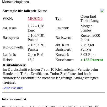
Monate einplanen.
Strategie für fallende Kurse
Open End
WKN:
MK92X6
Typ:
Turbo Long
1,27 - 1,28
Morgan
akt. Kurs:
Emittent:
Euro
Stanley
2.109,7191
Russell 2000
Basispreis:
Basiswert:
Punkte
Index
2.109,7191
akt. Kurs
2.253,68
KO-Schwelle:
Punkte
Basiswert:
Punkte
Laufzeit:
Open End
Kursziel:
3,03 Euro
Hebel:
15,2
Kurschance:
+ 135 Prozent
Risikohinweis:
Im Durchschnitt erleiden 7 von 10 Kleinanlegern Verluste beim
Handel mit Turbo-Zertifikaten. Turbo-Zertifikate sind hoch
risikoreiche Produkte und nicht für langfristige Anlagestrategien
geeignet.
Börse Frankfurt
Interessenkonflikt