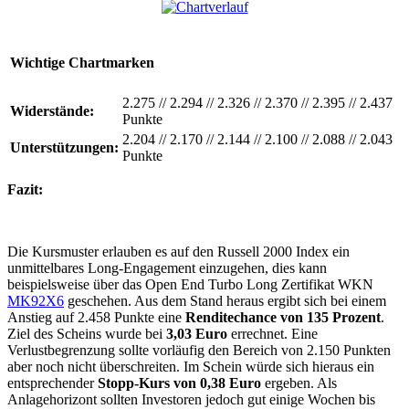
Wichtige Chartmarken
2.275
//
2.294
//
2.326
//
2.370
//
2.395
//
2.437
Widerstände:
Punkte
2.204
//
2.170
//
2.144
//
2.100
//
2.088
//
2.043
Unterstützungen:
Punkte
Fazit:
Die Kursmuster erlauben es auf den Russell 2000 Index ein
unmittelbares Long-Engagement einzugehen, dies kann
beispielsweise über das Open End Turbo Long Zertifikat WKN
MK92X6
geschehen. Aus dem Stand heraus ergibt sich bei einem
Anstieg auf 2.458 Punkte eine
Renditechance von 135 Prozent
.
Ziel des Scheins wurde bei
3,03 Euro
errechnet. Eine
Verlustbegrenzung sollte vorläufig den Bereich von 2.150 Punkten
aber noch nicht überschreiten. Im Schein würde sich hieraus ein
entsprechender
Stopp-Kurs von 0,38 Euro
ergeben. Als
Anlagehorizont sollten Investoren jedoch gut einige Wochen bis