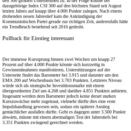
den 300 größten Unternehmen zu. In der Folge konnte der
dazugehörige Index CSI 300 auf den höchsten Stand seit August
letzten Jahres auf knapp über 4.000 Punkte zulegen. Nach einem
drohenden neuen Jahrestief kam die Ankündigung der
Kommunistischen Partei gerade zur richtigen Zeit, anderenfalls hätte
ein Trendbruch bestehend seit 2016 gedroht.
Pullback für Einstieg interessant
Der immense Kurssprung binnen zwei Wochen um knapp 27
Prozent auf über 4.000 Punkte könnte sich kurzzeitig in
Gewinnmitnahmen manifestieren, Unterstützungen auf der
Unterseite findet das Barometer bei 3.915 und darunter um den
EMA 200 auf Wochenbasis bei 3.703 Punkten. Letzteres Niveau
würde sich als strategische Investitionsmarke mit einem
übergeordneten Ziel um 4.268 und darüber 4.851 Punkten anbieten.
Insgesamt werden dem Barometer jedoch keine derart starken
Kurszuwächse mehr zugetraut, vielmehr dürfte dies eine erste
Impulshandlung gewesen sein, sodass ein späterer Anstieg
gemächlicher ausfallen dürfte. Geht es dagegen unter 3.500 Punkte
abwärts, müsste mit einem abermaligen Test der Jahrestiefs bei
3.351 Punkten zwingend gerechnet werden.