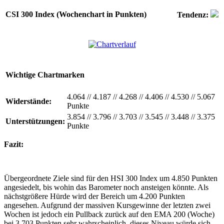
CSI 300 Index (Wochenchart in Punkten)
Tendenz:
Wichtige Chartmarken
4.064
//
4.187
//
4.268
//
4.406
//
4.530
//
5.067
Widerstände:
Punkte
3.854
//
3.796
//
3.703
//
3.545
//
3.448
//
3.375
Unterstützungen:
Punkte
Fazit:
Übergeordnete Ziele sind für den HSI 300 Index um 4.850 Punkten
angesiedelt, bis wohin das Barometer noch ansteigen könnte. Als
nächstgrößere Hürde wird der Bereich um 4.200 Punkten
angesehen. Aufgrund der massiven Kursgewinne der letzten zwei
Wochen ist jedoch ein Pullback zurück auf den EMA 200 (Woche)
bei 3.703 Punkten sehr wahrscheinlich, dieses Niveau würde sich