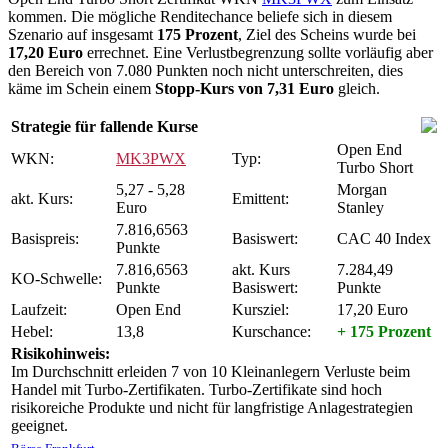
kommen. Die mögliche Renditechance beliefe sich in diesem
Szenario auf insgesamt
175 Prozent
, Ziel des Scheins wurde bei
17,20 Euro
errechnet. Eine Verlustbegrenzung sollte vorläufig aber
den Bereich von 7.080 Punkten noch nicht unterschreiten, dies
käme im Schein einem
Stopp-Kurs von 7,31 Euro
gleich.
Strategie für fallende Kurse
Open End
WKN:
MK3PWX
Typ:
Turbo Short
5,27 - 5,28
Morgan
akt. Kurs:
Emittent:
Euro
Stanley
7.816,6563
Basispreis:
Basiswert:
CAC 40 Index
Punkte
7.816,6563
akt. Kurs
7.284,49
KO-Schwelle:
Punkte
Basiswert:
Punkte
Laufzeit:
Open End
Kursziel:
17,20 Euro
Hebel:
13,8
Kurschance:
+ 175 Prozent
Risikohinweis:
Im Durchschnitt erleiden 7 von 10 Kleinanlegern Verluste beim
Handel mit Turbo-Zertifikaten. Turbo-Zertifikate sind hoch
risikoreiche Produkte und nicht für langfristige Anlagestrategien
geeignet.