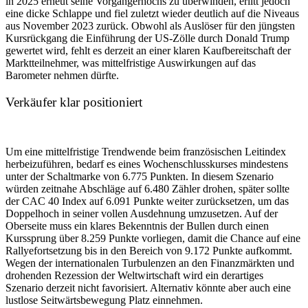
in 2025 erneut seine Vorgängerhochs zu überwinden, erlitt jedoch
eine dicke Schlappe und fiel zuletzt wieder deutlich auf die Niveaus
aus November 2023 zurück. Obwohl als Auslöser für den jüngsten
Kursrückgang die Einführung der US-Zölle durch Donald Trump
gewertet wird, fehlt es derzeit an einer klaren Kaufbereitschaft der
Marktteilnehmer, was mittelfristige Auswirkungen auf das
Barometer nehmen dürfte.
Verkäufer klar positioniert
Um eine mittelfristige Trendwende beim französischen Leitindex
herbeizuführen, bedarf es eines Wochenschlusskurses mindestens
unter der Schaltmarke von 6.775 Punkten. In diesem Szenario
würden zeitnahe Abschläge auf 6.480 Zähler drohen, später sollte
der CAC 40 Index auf 6.091 Punkte weiter zurücksetzen, um das
Doppelhoch in seiner vollen Ausdehnung umzusetzen. Auf der
Oberseite muss ein klares Bekenntnis der Bullen durch einen
Kurssprung über 8.259 Punkte vorliegen, damit die Chance auf eine
Rallyefortsetzung bis in den Bereich von 9.172 Punkte aufkommt.
Wegen der internationalen Turbulenzen an den Finanzmärkten und
drohenden Rezession der Weltwirtschaft wird ein derartiges
Szenario derzeit nicht favorisiert. Alternativ könnte aber auch eine
lustlose Seitwärtsbewegung Platz einnehmen.