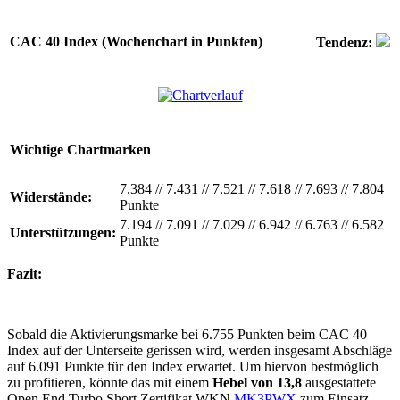
CAC 40 Index (Wochenchart in Punkten)
Tendenz:
Wichtige Chartmarken
7.384
//
7.431
//
7.521
//
7.618
//
7.693
//
7.804
Widerstände:
Punkte
7.194
//
7.091
//
7.029
//
6.942
//
6.763
//
6.582
Unterstützungen:
Punkte
Fazit:
Sobald die Aktivierungsmarke bei 6.755 Punkten beim CAC 40
Index auf der Unterseite gerissen wird, werden insgesamt Abschläge
auf 6.091 Punkte für den Index erwartet. Um hiervon bestmöglich
zu profitieren, könnte das mit einem
Hebel von 13,8
ausgestattete
Open End Turbo Short Zertifikat WKN
MK3PWX
zum Einsatz