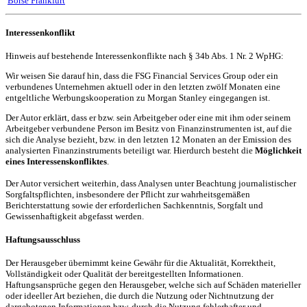
Börse Frankfurt
Interessenkonflikt
Hinweis auf bestehende Interessenkonflikte nach § 34b Abs. 1 Nr. 2 WpHG:
Wir weisen Sie darauf hin, dass die FSG Financial Services Group oder ein
verbundenes Unternehmen aktuell oder in den letzten zwölf Monaten eine
entgeltliche Werbungskooperation zu Morgan Stanley eingegangen ist.
Der Autor erklärt, dass er bzw. sein Arbeitgeber oder eine mit ihm oder seinem
Arbeitgeber verbundene Person im Besitz von Finanzinstrumenten ist, auf die
sich die Analyse bezieht, bzw. in den letzten 12 Monaten an der Emission des
analysierten Finanzinstruments beteiligt war. Hierdurch besteht die
Möglichkeit
eines Interessenskonfliktes
.
Der Autor versichert weiterhin, dass Analysen unter Beachtung journalistischer
Sorgfaltspflichten, insbesondere der Pflicht zur wahrheitsgemäßen
Berichterstattung sowie der erforderlichen Sachkenntnis, Sorgfalt und
Gewissenhaftigkeit abgefasst werden.
Haftungsausschluss
Der Herausgeber übernimmt keine Gewähr für die Aktualität, Korrektheit,
Vollständigkeit oder Qualität der bereitgestellten Informationen.
Haftungsansprüche gegen den Herausgeber, welche sich auf Schäden materieller
oder ideeller Art beziehen, die durch die Nutzung oder Nichtnutzung der
dargebotenen Informationen bzw. durch die Nutzung fehlerhafter und