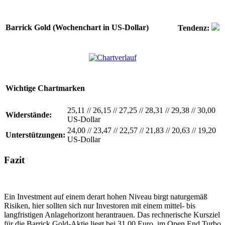
Barrick Gold (Wochenchart in US-Dollar)
Tendenz:
Wichtige Chartmarken
25,11
//
26,15
//
27,25
//
28,31
//
29,38
//
30,00
Widerstände:
US-Dollar
24,00
//
23,47
//
22,57
//
21,83
//
20,63
//
19,20
Unterstützungen:
US-Dollar
Fazit
Ein Investment auf einem derart hohen Niveau birgt naturgemäß
Risiken, hier sollten sich nur Investoren mit einem mittel- bis
langfristigen Anlagehorizont herantrauen. Das rechnerische Kursziel
für die Barrick Gold-Aktie liegt bei 31,00 Euro, im Open End Turbo