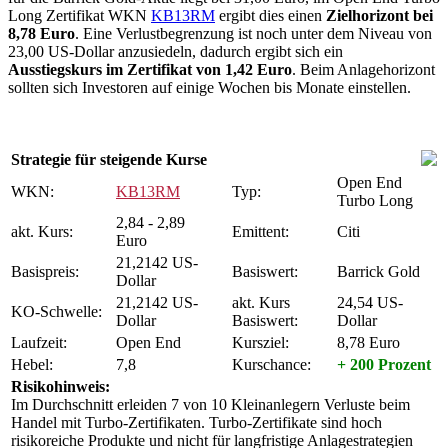
Long Zertifikat WKN
KB13RM
ergibt dies einen
Zielhorizont bei
8,78 Euro
. Eine Verlustbegrenzung ist noch unter dem Niveau von
23,00 US-Dollar anzusiedeln, dadurch ergibt sich ein
Ausstiegskurs im Zertifikat von 1,42 Euro
. Beim Anlagehorizont
sollten sich Investoren auf einige Wochen bis Monate einstellen.
Strategie für steigende Kurse
Open End
WKN:
KB13RM
Typ:
Turbo Long
2,84 - 2,89
akt. Kurs:
Emittent:
Citi
Euro
21,2142 US-
Basispreis:
Basiswert:
Barrick Gold
Dollar
21,2142 US-
akt. Kurs
24,54 US-
KO-Schwelle:
Dollar
Basiswert:
Dollar
Laufzeit:
Open End
Kursziel:
8,78 Euro
Hebel:
7,8
Kurschance:
+ 200 Prozent
Risikohinweis:
Im Durchschnitt erleiden 7 von 10 Kleinanlegern Verluste beim
Handel mit Turbo-Zertifikaten. Turbo-Zertifikate sind hoch
risikoreiche Produkte und nicht für langfristige Anlagestrategien