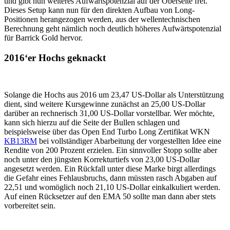
und gibt nun weiteres Aufwärtspotenzial auf der Oberseite frei.
Dieses Setup kann nun für den direkten Aufbau von Long-
Positionen herangezogen werden, aus der wellentechnischen
Berechnung geht nämlich noch deutlich höheres Aufwärtspotenzial
für Barrick Gold hervor.
2016‘er Hochs geknackt
Solange die Hochs aus 2016 um 23,47 US-Dollar als Unterstützung
dient, sind weitere Kursgewinne zunächst an 25,00 US-Dollar
darüber an rechnerisch 31,00 US-Dollar vorstellbar. Wer möchte,
kann sich hierzu auf die Seite der Bullen schlagen und
beispielsweise über das Open End Turbo Long Zertifikat WKN
KB13RM
bei vollständiger Abarbeitung der vorgestellten Idee eine
Rendite von 200 Prozent erzielen. Ein sinnvoller Stopp sollte aber
noch unter den jüngsten Korrekturtiefs von 23,00 US-Dollar
angesetzt werden. Ein Rückfall unter diese Marke birgt allerdings
die Gefahr eines Fehlausbruchs, dann müssten rasch Abgaben auf
22,51 und womöglich noch 21,10 US-Dollar einkalkuliert werden.
Auf einen Rücksetzer auf den EMA 50 sollte man dann aber stets
vorbereitet sein.