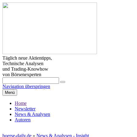
Täglich neue Aktientipps,
Technische Analysen
und Trading-Knowhow
von Börsenexperten
Navigation überspringen
Menü
Home
Newsletter
News & Analysen
Autoren
boerse-daily.de
»
News & Analysen - Insight