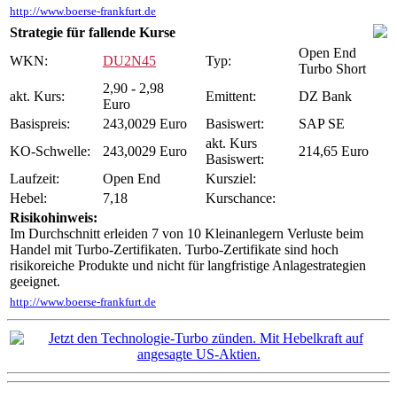
http://www.boerse-frankfurt.de
Strategie für fallende Kurse
Open End
WKN:
DU2N45
Typ:
Turbo Short
2,90 - 2,98
akt. Kurs:
Emittent:
DZ Bank
Euro
Basispreis:
243,0029 Euro
Basiswert:
SAP SE
akt. Kurs
KO-Schwelle:
243,0029 Euro
214,65 Euro
Basiswert:
Laufzeit:
Open End
Kursziel:
Hebel:
7,18
Kurschance:
Risikohinweis:
Im Durchschnitt erleiden 7 von 10 Kleinanlegern Verluste beim
Handel mit Turbo-Zertifikaten. Turbo-Zertifikate sind hoch
risikoreiche Produkte und nicht für langfristige Anlagestrategien
geeignet.
http://www.boerse-frankfurt.de