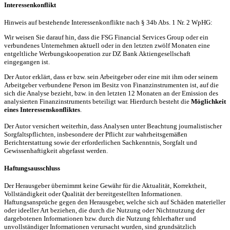
Interessenkonflikt
Hinweis auf bestehende Interessenkonflikte nach § 34b Abs. 1 Nr. 2 WpHG:
Wir weisen Sie darauf hin, dass die FSG Financial Services Group oder ein
verbundenes Unternehmen aktuell oder in den letzten zwölf Monaten eine
entgeltliche Werbungskooperation zur DZ Bank Aktiengesellschaft
eingegangen ist.
Der Autor erklärt, dass er bzw. sein Arbeitgeber oder eine mit ihm oder seinem
Arbeitgeber verbundene Person im Besitz von Finanzinstrumenten ist, auf die
sich die Analyse bezieht, bzw. in den letzten 12 Monaten an der Emission des
analysierten Finanzinstruments beteiligt war. Hierdurch besteht die
Möglichkeit
eines Interessenskonfliktes
.
Der Autor versichert weiterhin, dass Analysen unter Beachtung journalistischer
Sorgfaltspflichten, insbesondere der Pflicht zur wahrheitsgemäßen
Berichterstattung sowie der erforderlichen Sachkenntnis, Sorgfalt und
Gewissenhaftigkeit abgefasst werden.
Haftungsausschluss
Der Herausgeber übernimmt keine Gewähr für die Aktualität, Korrektheit,
Vollständigkeit oder Qualität der bereitgestellten Informationen.
Haftungsansprüche gegen den Herausgeber, welche sich auf Schäden materieller
oder ideeller Art beziehen, die durch die Nutzung oder Nichtnutzung der
dargebotenen Informationen bzw. durch die Nutzung fehlerhafter und
unvollständiger Informationen verursacht wurden, sind grundsätzlich