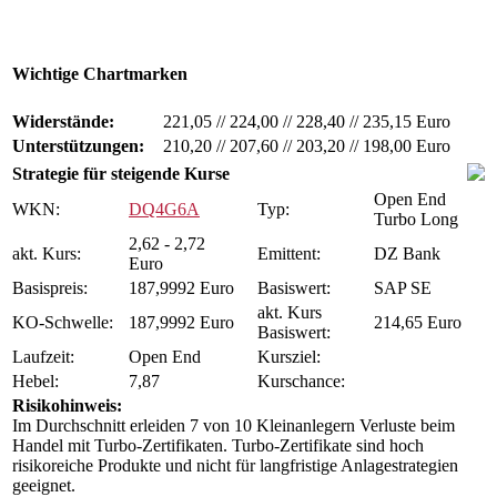
Wichtige Chartmarken
Widerstände:
221,05
//
224,00
//
228,40
//
235,15 Euro
Unterstützungen:
210,20
//
207,60
//
203,20
//
198,00 Euro
Strategie für steigende Kurse
Open End
WKN:
DQ4G6A
Typ:
Turbo Long
2,62 - 2,72
akt. Kurs:
Emittent:
DZ Bank
Euro
Basispreis:
187,9992 Euro
Basiswert:
SAP SE
akt. Kurs
KO-Schwelle:
187,9992 Euro
214,65 Euro
Basiswert:
Laufzeit:
Open End
Kursziel:
Hebel:
7,87
Kurschance:
Risikohinweis:
Im Durchschnitt erleiden 7 von 10 Kleinanlegern Verluste beim
Handel mit Turbo-Zertifikaten. Turbo-Zertifikate sind hoch
risikoreiche Produkte und nicht für langfristige Anlagestrategien
geeignet.