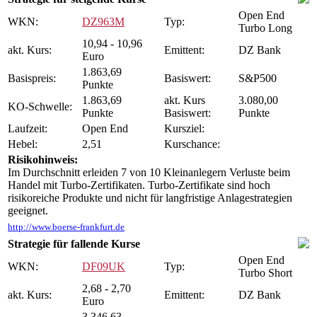
Open End
WKN:
DZ963M
Typ:
Turbo Long
10,94 - 10,96
akt. Kurs:
Emittent:
DZ Bank
Euro
1.863,69
Basispreis:
Basiswert:
S&P500
Punkte
1.863,69
akt. Kurs
3.080,00
KO-Schwelle:
Punkte
Basiswert:
Punkte
Laufzeit:
Open End
Kursziel:
Hebel:
2,51
Kurschance:
Risikohinweis:
Im Durchschnitt erleiden 7 von 10 Kleinanlegern Verluste beim
Handel mit Turbo-Zertifikaten. Turbo-Zertifikate sind hoch
risikoreiche Produkte und nicht für langfristige Anlagestrategien
geeignet.
http://www.boerse-frankfurt.de
Strategie für fallende Kurse
Open End
WKN:
DF09UK
Typ:
Turbo Short
2,68 - 2,70
akt. Kurs:
Emittent:
DZ Bank
Euro
3.346,63