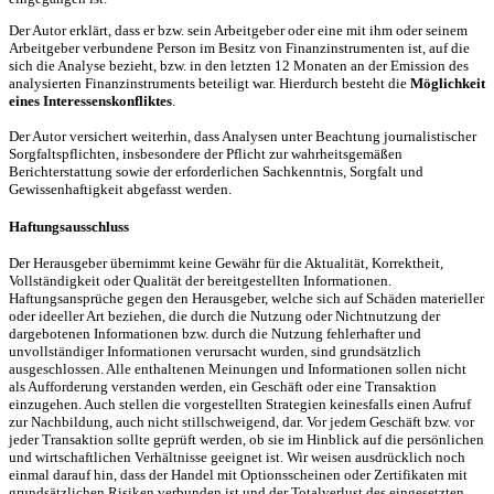
Der Autor erklärt, dass er bzw. sein Arbeitgeber oder eine mit ihm oder seinem
Arbeitgeber verbundene Person im Besitz von Finanzinstrumenten ist, auf die
sich die Analyse bezieht, bzw. in den letzten 12 Monaten an der Emission des
analysierten Finanzinstruments beteiligt war. Hierdurch besteht die
Möglichkeit
eines Interessenskonfliktes
.
Der Autor versichert weiterhin, dass Analysen unter Beachtung journalistischer
Sorgfaltspflichten, insbesondere der Pflicht zur wahrheitsgemäßen
Berichterstattung sowie der erforderlichen Sachkenntnis, Sorgfalt und
Gewissenhaftigkeit abgefasst werden.
Haftungsausschluss
Der Herausgeber übernimmt keine Gewähr für die Aktualität, Korrektheit,
Vollständigkeit oder Qualität der bereitgestellten Informationen.
Haftungsansprüche gegen den Herausgeber, welche sich auf Schäden materieller
oder ideeller Art beziehen, die durch die Nutzung oder Nichtnutzung der
dargebotenen Informationen bzw. durch die Nutzung fehlerhafter und
unvollständiger Informationen verursacht wurden, sind grundsätzlich
ausgeschlossen. Alle enthaltenen Meinungen und Informationen sollen nicht
als Aufforderung verstanden werden, ein Geschäft oder eine Transaktion
einzugehen. Auch stellen die vorgestellten Strategien keinesfalls einen Aufruf
zur Nachbildung, auch nicht stillschweigend, dar. Vor jedem Geschäft bzw. vor
jeder Transaktion sollte geprüft werden, ob sie im Hinblick auf die persönlichen
und wirtschaftlichen Verhältnisse geeignet ist. Wir weisen ausdrücklich noch
einmal darauf hin, dass der Handel mit Optionsscheinen oder Zertifikaten mit
grundsätzlichen Risiken verbunden ist und der Totalverlust des eingesetzten