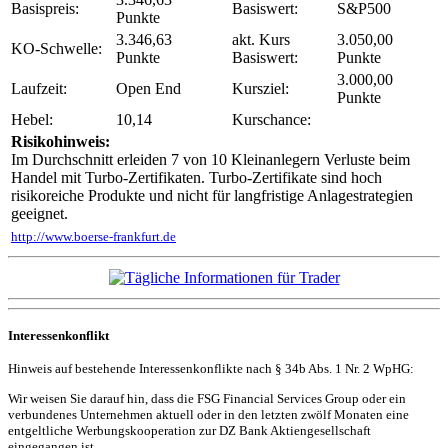
Basispreis:
Basiswert:
S&P500
Punkte
3.346,63
akt. Kurs
3.050,00
KO-Schwelle:
Punkte
Basiswert:
Punkte
3.000,00
Laufzeit:
Open End
Kursziel:
Punkte
Hebel:
10,14
Kurschance:
Risikohinweis:
Im Durchschnitt erleiden 7 von 10 Kleinanlegern Verluste beim
Handel mit Turbo-Zertifikaten. Turbo-Zertifikate sind hoch
risikoreiche Produkte und nicht für langfristige Anlagestrategien
geeignet.
http://www.boerse-frankfurt.de
Interessenkonflikt
Hinweis auf bestehende Interessenkonflikte nach § 34b Abs. 1 Nr. 2 WpHG:
Wir weisen Sie darauf hin, dass die FSG Financial Services Group oder ein
verbundenes Unternehmen aktuell oder in den letzten zwölf Monaten eine
entgeltliche Werbungskooperation zur DZ Bank Aktiengesellschaft
eingegangen ist.