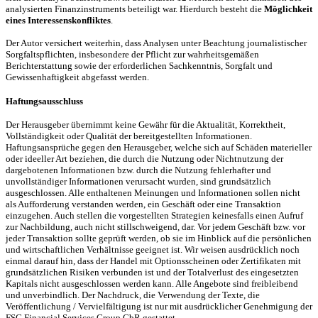
analysierten Finanzinstruments beteiligt war. Hierdurch besteht die
Möglichkeit
eines Interessenskonfliktes
.
Der Autor versichert weiterhin, dass Analysen unter Beachtung journalistischer
Sorgfaltspflichten, insbesondere der Pflicht zur wahrheitsgemäßen
Berichterstattung sowie der erforderlichen Sachkenntnis, Sorgfalt und
Gewissenhaftigkeit abgefasst werden.
Haftungsausschluss
Der Herausgeber übernimmt keine Gewähr für die Aktualität, Korrektheit,
Vollständigkeit oder Qualität der bereitgestellten Informationen.
Haftungsansprüche gegen den Herausgeber, welche sich auf Schäden materieller
oder ideeller Art beziehen, die durch die Nutzung oder Nichtnutzung der
dargebotenen Informationen bzw. durch die Nutzung fehlerhafter und
unvollständiger Informationen verursacht wurden, sind grundsätzlich
ausgeschlossen. Alle enthaltenen Meinungen und Informationen sollen nicht
als Aufforderung verstanden werden, ein Geschäft oder eine Transaktion
einzugehen. Auch stellen die vorgestellten Strategien keinesfalls einen Aufruf
zur Nachbildung, auch nicht stillschweigend, dar. Vor jedem Geschäft bzw. vor
jeder Transaktion sollte geprüft werden, ob sie im Hinblick auf die persönlichen
und wirtschaftlichen Verhältnisse geeignet ist. Wir weisen ausdrücklich noch
einmal darauf hin, dass der Handel mit Optionsscheinen oder Zertifikaten mit
grundsätzlichen Risiken verbunden ist und der Totalverlust des eingesetzten
Kapitals nicht ausgeschlossen werden kann. Alle Angebote sind freibleibend
und unverbindlich. Der Nachdruck, die Verwendung der Texte, die
Veröffentlichung / Vervielfältigung ist nur mit ausdrücklicher Genehmigung der
FSG Financial Services Group GbR gestattet.