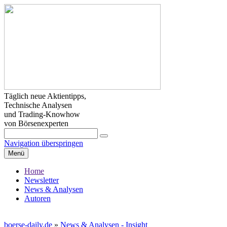
Täglich neue Aktientipps,
Technische Analysen
und Trading-Knowhow
von Börsenexperten
Navigation überspringen
Menü
Home
Newsletter
News & Analysen
Autoren
boerse-daily.de
»
News & Analysen - Insight