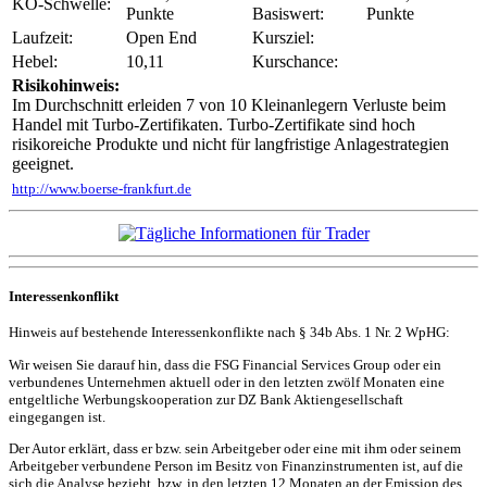
KO-Schwelle:
Punkte
Basiswert:
Punkte
Laufzeit:
Open End
Kursziel:
Hebel:
10,11
Kurschance:
Risikohinweis:
Im Durchschnitt erleiden 7 von 10 Kleinanlegern Verluste beim
Handel mit Turbo-Zertifikaten. Turbo-Zertifikate sind hoch
risikoreiche Produkte und nicht für langfristige Anlagestrategien
geeignet.
http://www.boerse-frankfurt.de
Interessenkonflikt
Hinweis auf bestehende Interessenkonflikte nach § 34b Abs. 1 Nr. 2 WpHG:
Wir weisen Sie darauf hin, dass die FSG Financial Services Group oder ein
verbundenes Unternehmen aktuell oder in den letzten zwölf Monaten eine
entgeltliche Werbungskooperation zur DZ Bank Aktiengesellschaft
eingegangen ist.
Der Autor erklärt, dass er bzw. sein Arbeitgeber oder eine mit ihm oder seinem
Arbeitgeber verbundene Person im Besitz von Finanzinstrumenten ist, auf die
sich die Analyse bezieht, bzw. in den letzten 12 Monaten an der Emission des