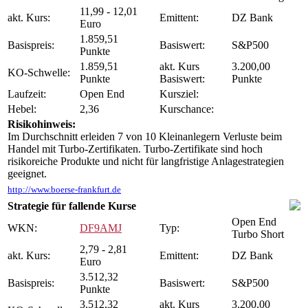
11,99 - 12,01
akt. Kurs:
Emittent:
DZ Bank
Euro
1.859,51
Basispreis:
Basiswert:
S&P500
Punkte
1.859,51
akt. Kurs
3.200,00
KO-Schwelle:
Punkte
Basiswert:
Punkte
Laufzeit:
Open End
Kursziel:
Hebel:
2,36
Kurschance:
Risikohinweis:
Im Durchschnitt erleiden 7 von 10 Kleinanlegern Verluste beim
Handel mit Turbo-Zertifikaten. Turbo-Zertifikate sind hoch
risikoreiche Produkte und nicht für langfristige Anlagestrategien
geeignet.
http://www.boerse-frankfurt.de
Strategie für fallende Kurse
Open End
WKN:
DF9AMJ
Typ:
Turbo Short
2,79 - 2,81
akt. Kurs:
Emittent:
DZ Bank
Euro
3.512,32
Basispreis:
Basiswert:
S&P500
Punkte
3.512,32
akt. Kurs
3.200,00