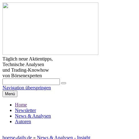
Täglich neue Aktientipps,
Technische Analysen
und Trading-Knowhow
von Börsenexperten
Navigation überspringen
Menü
Home
Newsletter
News & Analysen
Autoren
boerse-daily.de
»
News & Analysen - Insight