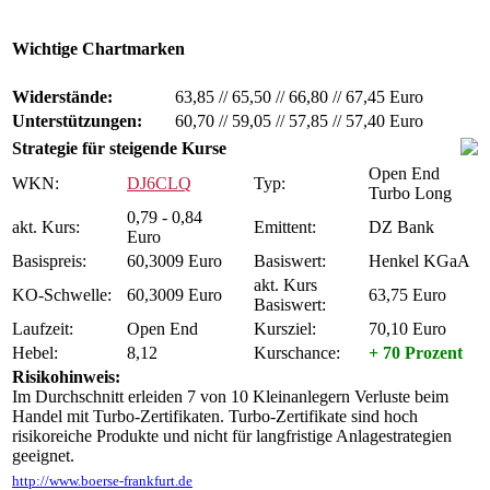
Wichtige Chartmarken
Widerstände:
63,85
//
65,50
//
66,80
//
67,45 Euro
Unterstützungen:
60,70
//
59,05
//
57,85
//
57,40 Euro
Strategie für steigende Kurse
Open End
WKN:
DJ6CLQ
Typ:
Turbo Long
0,79 - 0,84
akt. Kurs:
Emittent:
DZ Bank
Euro
Basispreis:
60,3009 Euro
Basiswert:
Henkel KGaA
akt. Kurs
KO-Schwelle:
60,3009 Euro
63,75 Euro
Basiswert:
Laufzeit:
Open End
Kursziel:
70,10 Euro
Hebel:
8,12
Kurschance:
+ 70 Prozent
Risikohinweis:
Im Durchschnitt erleiden 7 von 10 Kleinanlegern Verluste beim
Handel mit Turbo-Zertifikaten. Turbo-Zertifikate sind hoch
risikoreiche Produkte und nicht für langfristige Anlagestrategien
geeignet.
http://www.boerse-frankfurt.de