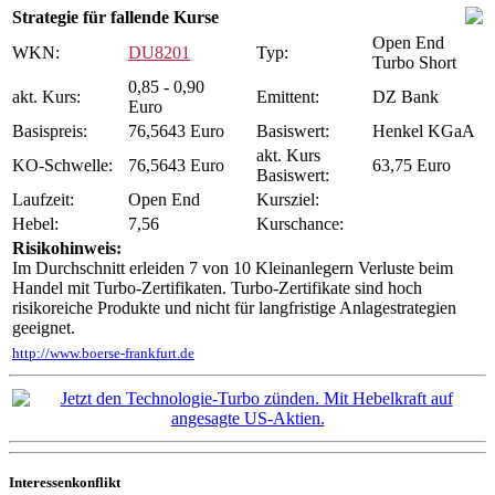
Strategie für fallende Kurse
Open End
WKN:
DU8201
Typ:
Turbo Short
0,85 - 0,90
akt. Kurs:
Emittent:
DZ Bank
Euro
Basispreis:
76,5643 Euro
Basiswert:
Henkel KGaA
akt. Kurs
KO-Schwelle:
76,5643 Euro
63,75 Euro
Basiswert:
Laufzeit:
Open End
Kursziel:
Hebel:
7,56
Kurschance:
Risikohinweis:
Im Durchschnitt erleiden 7 von 10 Kleinanlegern Verluste beim
Handel mit Turbo-Zertifikaten. Turbo-Zertifikate sind hoch
risikoreiche Produkte und nicht für langfristige Anlagestrategien
geeignet.
http://www.boerse-frankfurt.de
Interessenkonflikt