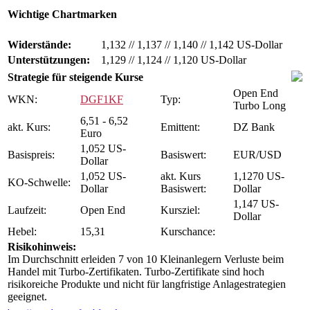
Wichtige Chartmarken
Widerstände:
1,132
//
1,137
//
1,140
//
1,142 US-Dollar
Unterstützungen:
1,129
//
1,124
//
1,120 US-Dollar
Strategie für steigende Kurse
Open End
WKN:
DGF1KF
Typ:
Turbo Long
6,51 - 6,52
akt. Kurs:
Emittent:
DZ Bank
Euro
1,052 US-
Basispreis:
Basiswert:
EUR/USD
Dollar
1,052 US-
akt. Kurs
1,1270 US-
KO-Schwelle:
Dollar
Basiswert:
Dollar
1,147 US-
Laufzeit:
Open End
Kursziel:
Dollar
Hebel:
15,31
Kurschance:
Risikohinweis:
Im Durchschnitt erleiden 7 von 10 Kleinanlegern Verluste beim
Handel mit Turbo-Zertifikaten. Turbo-Zertifikate sind hoch
risikoreiche Produkte und nicht für langfristige Anlagestrategien
geeignet.