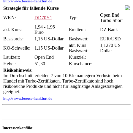
http://www.boerse-frankfurt.de
Strategie für fallende Kurse
Open End
WKN:
DD70Y1
Typ:
Turbo Short
1,94 - 1,95
akt. Kurs:
Emittent:
DZ Bank
Euro
Basispreis:
1,15 US-Dollar
Basiswert:
EUR/USD
akt. Kurs
1,1270 US-
KO-Schwelle:
1,15 US-Dollar
Basiswert:
Dollar
Laufzeit:
Open End
Kursziel:
Hebel:
51,30
Kurschance:
Risikohinweis:
Im Durchschnitt erleiden 7 von 10 Kleinanlegern Verluste beim
Handel mit Turbo-Zertifikaten. Turbo-Zertifikate sind hoch
risikoreiche Produkte und nicht für langfristige Anlagestrategien
geeignet.
http://www.boerse-frankfurt.de
Interessenkonflikt