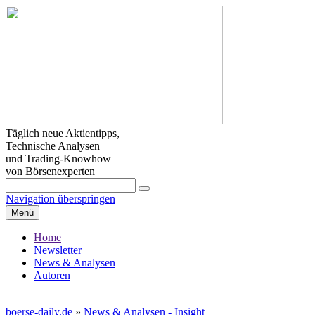
Täglich neue Aktientipps,
Technische Analysen
und Trading-Knowhow
von Börsenexperten
Navigation überspringen
Menü
Home
Newsletter
News & Analysen
Autoren
boerse-daily.de
»
News & Analysen - Insight