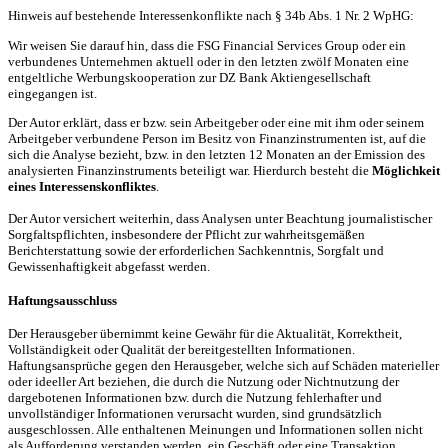
Hinweis auf bestehende Interessenkonflikte nach § 34b Abs. 1 Nr. 2 WpHG:
Wir weisen Sie darauf hin, dass die FSG Financial Services Group oder ein
verbundenes Unternehmen aktuell oder in den letzten zwölf Monaten eine
entgeltliche Werbungskooperation zur DZ Bank Aktiengesellschaft
eingegangen ist.
Der Autor erklärt, dass er bzw. sein Arbeitgeber oder eine mit ihm oder seinem
Arbeitgeber verbundene Person im Besitz von Finanzinstrumenten ist, auf die
sich die Analyse bezieht, bzw. in den letzten 12 Monaten an der Emission des
analysierten Finanzinstruments beteiligt war. Hierdurch besteht die
Möglichkeit
eines Interessenskonfliktes
.
Der Autor versichert weiterhin, dass Analysen unter Beachtung journalistischer
Sorgfaltspflichten, insbesondere der Pflicht zur wahrheitsgemäßen
Berichterstattung sowie der erforderlichen Sachkenntnis, Sorgfalt und
Gewissenhaftigkeit abgefasst werden.
Haftungsausschluss
Der Herausgeber übernimmt keine Gewähr für die Aktualität, Korrektheit,
Vollständigkeit oder Qualität der bereitgestellten Informationen.
Haftungsansprüche gegen den Herausgeber, welche sich auf Schäden materieller
oder ideeller Art beziehen, die durch die Nutzung oder Nichtnutzung der
dargebotenen Informationen bzw. durch die Nutzung fehlerhafter und
unvollständiger Informationen verursacht wurden, sind grundsätzlich
ausgeschlossen. Alle enthaltenen Meinungen und Informationen sollen nicht
als Aufforderung verstanden werden, ein Geschäft oder eine Transaktion