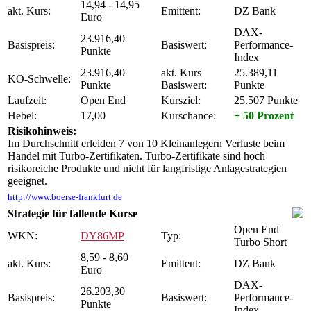
14,94 - 14,95
akt. Kurs:
Emittent:
DZ Bank
Euro
DAX-
23.916,40
Basispreis:
Basiswert:
Performance-
Punkte
Index
23.916,40
akt. Kurs
25.389,11
KO-Schwelle:
Punkte
Basiswert:
Punkte
Laufzeit:
Open End
Kursziel:
25.507 Punkte
Hebel:
17,00
Kurschance:
+ 50 Prozent
Risikohinweis:
Im Durchschnitt erleiden 7 von 10 Kleinanlegern Verluste beim
Handel mit Turbo-Zertifikaten. Turbo-Zertifikate sind hoch
risikoreiche Produkte und nicht für langfristige Anlagestrategien
geeignet.
http://www.boerse-frankfurt.de
Strategie für fallende Kurse
Open End
WKN:
DY86MP
Typ:
Turbo Short
8,59 - 8,60
akt. Kurs:
Emittent:
DZ Bank
Euro
DAX-
26.203,30
Basispreis:
Basiswert:
Performance-
Punkte
Index