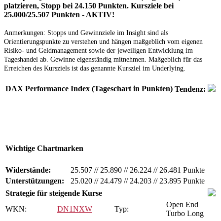
platzieren, Stopp bei 24.150 Punkten. Kursziele bei
25.000
/25.507 Punkten -
AKTIV!
Anmerkungen:
Stopps und Gewinnziele im Insight sind als
Orientierungspunkte zu verstehen und hängen maßgeblich vom eigenen
Risiko- und Geldmanagement sowie der jeweiligen Entwicklung im
Tageshandel ab. Gewinne eigenständig mitnehmen. Maßgeblich für das
Erreichen des Kursziels ist das genannte Kursziel im Underlying.
DAX Performance Index (Tageschart in Punkten)
Tendenz:
Wichtige Chartmarken
Widerstände:
25.507
//
25.890
//
26.224
//
26.481 Punkte
Unterstützungen:
25.020
//
24.479
//
24.203
//
23.895 Punkte
Strategie für steigende Kurse
Open End
WKN:
DN1NXW
Typ:
Turbo Long