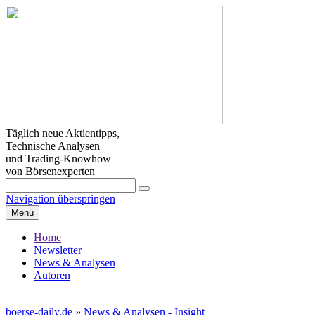
Täglich neue Aktientipps,
Technische Analysen
und Trading-Knowhow
von Börsenexperten
Navigation überspringen
Menü
Home
Newsletter
News & Analysen
Autoren
boerse-daily.de
»
News & Analysen - Insight