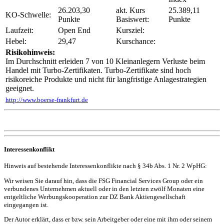
26.203,30
akt. Kurs
25.389,11
KO-Schwelle:
Punkte
Basiswert:
Punkte
Laufzeit:
Open End
Kursziel:
Hebel:
29,47
Kurschance:
Risikohinweis:
Im Durchschnitt erleiden 7 von 10 Kleinanlegern Verluste beim
Handel mit Turbo-Zertifikaten. Turbo-Zertifikate sind hoch
risikoreiche Produkte und nicht für langfristige Anlagestrategien
geeignet.
http://www.boerse-frankfurt.de
Interessenkonflikt
Hinweis auf bestehende Interessenkonflikte nach § 34b Abs. 1 Nr. 2 WpHG:
Wir weisen Sie darauf hin, dass die FSG Financial Services Group oder ein
verbundenes Unternehmen aktuell oder in den letzten zwölf Monaten eine
entgeltliche Werbungskooperation zur DZ Bank Aktiengesellschaft
eingegangen ist.
Der Autor erklärt, dass er bzw. sein Arbeitgeber oder eine mit ihm oder seinem