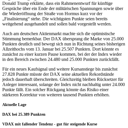
Donald Trump erklärte, dass ein Rahmenentwurf für künftige
Gespräche über ein Ende der militärischen Spannungen sowie über
die Wiederöffnung der Straße von Hormus kurz vor der
„Finalisierung“ stehe. Die wichtigsten Punkte seien bereits
weitgehend ausgehandelt und sollen bald vorgestellt werden.
Auch am deutschen Aktienmarkt machte sich die optimistische
Stimmung bemerkbar. Der DAX übersprang die Marke von 25.000
Punkten deutlich und bewegt sich nun in Richtung seines bisherigen
Allzeithochs vom 13. Januar bei 25.507 Punkten. Dort könnte es
zunächst zu einer kurzen Pause kommen, bei der der Index wieder
in den Bereich zwischen 24.480 und 25.000 Punkten zurückfällt.
Für ein neues Kaufsignal und weitere Kursanstiege bis zunächst
27.828 Punkte müsste der DAX seine aktuellen Rekordstände
jedoch dauerhaft überschreiten. Gleichzeitig bleiben Rücksetzer für
Anleger interessant, solange der Index nicht nachhaltig unter 24.000
Punkte fällt. Ein solcher Rückgang könnte das Risiko einer
stärkeren Korrektur von weiteren tausend Punkten erhöhen.
Aktuelle Lage
DAX bei 25.389
Punkten
VDAX mit fallender Tendenz - gut für steigende Kurse