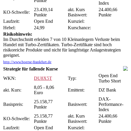
Punkte
Index
23.439,14
akt. Kurs
24.400,66
KO-Schwelle:
Punkte
Basiswert:
Punkte
Laufzeit:
Open End
Kursziel:
Hebel:
24,99
Kurschance:
Risikohinweis:
Im Durchschnitt erleiden 7 von 10 Kleinanlegern Verluste beim
Handel mit Turbo-Zertifikaten. Turbo-Zertifikate sind hoch
risikoreiche Produkte und nicht für langfristige Anlagestrategien
geeignet.
http://www.boerse-frankfurt.de
Strategie für fallende Kurse
Open End
WKN:
DU8X5T
Typ:
Turbo Short
8,05 - 8,06
akt. Kurs:
Emittent:
DZ Bank
Euro
DAX-
25.158,77
Basispreis:
Basiswert:
Performance-
Punkte
Index
25.158,77
akt. Kurs
24.400,66
KO-Schwelle:
Punkte
Basiswert:
Punkte
Laufzeit:
Open End
Kursziel: