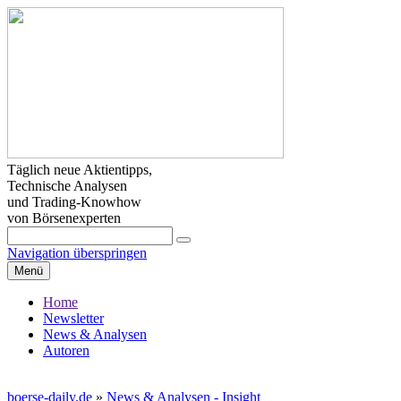
Täglich neue Aktientipps,
Technische Analysen
und Trading-Knowhow
von Börsenexperten
Navigation überspringen
Menü
Home
Newsletter
News & Analysen
Autoren
boerse-daily.de
»
News & Analysen - Insight