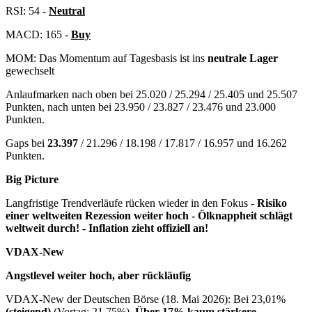
RSI: 54 -
Neutral
MACD: 165 -
Buy
MOM: Das Momentum auf Tagesbasis ist ins
neutrale Lager
gewechselt
Anlaufmarken nach oben bei 25.020 / 25.294 / 25.405 und 25.507
Punkten, nach unten bei 23.950 / 23.827 / 23.476 und 23.000
Punkten.
Gaps bei
23.397
/ 21.296 / 18.198 / 17.817 / 16.957 und 16.262
Punkten.
Big Picture
Langfristige Trendverläufe rücken wieder in den Fokus -
Risiko
einer weltweiten Rezession weiter hoch - Ölknappheit schlägt
weltweit durch! - In
flation zieht offiziell an!
VDAX-New
Angstlevel weiter hoch, aber rückläufig
VDAX-New der Deutschen Börse (18. Mai 2026): Bei 23,01%
(steigend)
(Vortag: 21,75%).
Über 17% kaum stärkere