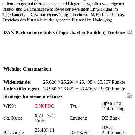
Orientierungspunkte zu verstehen und hängen maßgeblich vom eigenen
Risiko- und Geldmanagement sowie der jeweiligen Entwicklung im
Tageshandel ab. Gewinne eigenständig mitnehmen. Maßgeblich für das
Erreichen des Kursziels ist das genannte Kursziel im Underlying.
DAX Performance Index (Tageschart in Punkten)
Tendenz:
Wichtige Chartmarken
Widerstände:
25.020
//
25.294
//
25.405
//
25.507 Punkte
Unterstützungen:
23.950
//
23.827
//
23.476
//
23.000 Punkte
Strategie für steigende Kurse
Open End
WKN:
DN0PDC
Typ:
Turbo Long
9,73 - 9,74
akt. Kurs:
Emittent:
DZ Bank
Euro
DAX-
23.439,14
Basispreis:
Basiswert:
Performance-