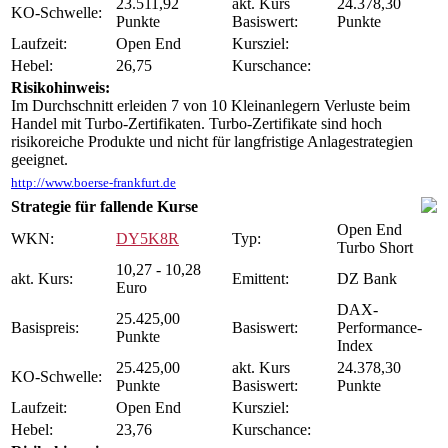
23.511,92
akt. Kurs
24.378,30
KO-Schwelle:
Punkte
Basiswert:
Punkte
Laufzeit:
Open End
Kursziel:
Hebel:
26,75
Kurschance:
Risikohinweis:
Im Durchschnitt erleiden 7 von 10 Kleinanlegern Verluste beim
Handel mit Turbo-Zertifikaten. Turbo-Zertifikate sind hoch
risikoreiche Produkte und nicht für langfristige Anlagestrategien
geeignet.
http://www.boerse-frankfurt.de
Strategie für fallende Kurse
Open End
WKN:
DY5K8R
Typ:
Turbo Short
10,27 - 10,28
akt. Kurs:
Emittent:
DZ Bank
Euro
DAX-
25.425,00
Basispreis:
Basiswert:
Performance-
Punkte
Index
25.425,00
akt. Kurs
24.378,30
KO-Schwelle:
Punkte
Basiswert:
Punkte
Laufzeit:
Open End
Kursziel:
Hebel:
23,76
Kurschance: