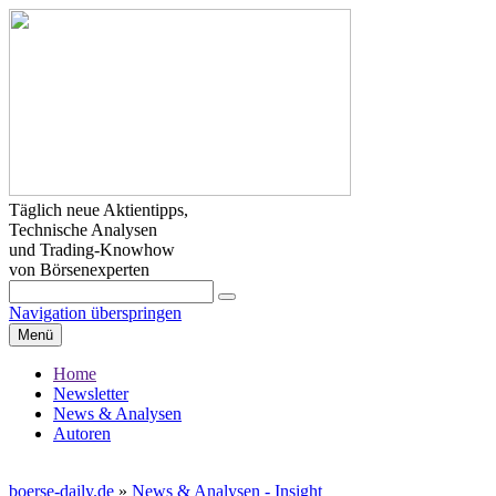
Täglich neue Aktientipps,
Technische Analysen
und Trading-Knowhow
von Börsenexperten
Navigation überspringen
Menü
Home
Newsletter
News & Analysen
Autoren
boerse-daily.de
»
News & Analysen - Insight