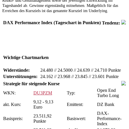
Risiko- und Geldmanagement sowie der jeweiligen Entwicklung im
Tageshandel ab. Gewinne eigenständig mitnehmen. Maßgeblich für das
Erreichen des Kursziels ist das genannte Kursziel im Underlying.
DAX Performance Index (Tageschart in Punkten)
Tendenz:
Wichtige Chartmarken
Widerstände:
24.480
//
24.5000
//
24.639
//
24.710 Punkte
Unterstützungen:
24.162
//
23.968
//
23.845
//
23.601 Punkte
Strategie für steigende Kurse
Open End
WKN:
DU3PZM
Typ:
Turbo Long
9,12 - 9,13
akt. Kurs:
Emittent:
DZ Bank
Euro
DAX-
23.511,92
Basispreis:
Basiswert:
Performance-
Punkte
Index