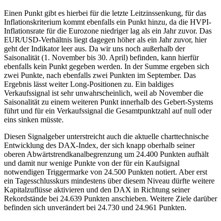
Einen Punkt gibt es hierbei für die letzte Leitzinssenkung, für das
Inflationskriterium kommt ebenfalls ein Punkt hinzu, da die HVPI-
Inflationsrate für die Eurozone niedriger lag als ein Jahr zuvor. Das
EUR/USD-Verhältnis liegt dagegen höher als ein Jahr zuvor, hier
geht der Indikator leer aus. Da wir uns noch außerhalb der
Saisonalität (1. November bis 30. April) befinden, kann hierfür
ebenfalls kein Punkt gegeben werden. In der Summe ergeben sich
zwei Punkte, nach ebenfalls zwei Punkten im September. Das
Ergebnis lässt weiter Long-Positionen zu. Ein baldiges
Verkaufssignal ist sehr unwahrscheinlich, weil ab November die
Saisonalität zu einem weiteren Punkt innerhalb des Gebert-Systems
führt und für ein Verkaufssignal die Gesamtpunktzahl auf null oder
eins sinken müsste.
Diesen Signalgeber unterstreicht auch die aktuelle charttechnische
Entwicklung des DAX-Index, der sich knapp oberhalb seiner
oberen Abwärtstrendkanalbegrenzung um 24.400 Punkten aufhält
und damit nur wenige Punkte von der für ein Kaufsignal
notwendigen Triggermarke von 24.500 Punkten notiert. Aber erst
ein Tagesschlusskurs mindestens über diesem Niveau dürfte weitere
Kapitalzuflüsse aktivieren und den DAX in Richtung seiner
Rekordstände bei 24.639 Punkten anschieben. Weitere Ziele darüber
befinden sich unverändert bei 24.730 und 24.961 Punkten.