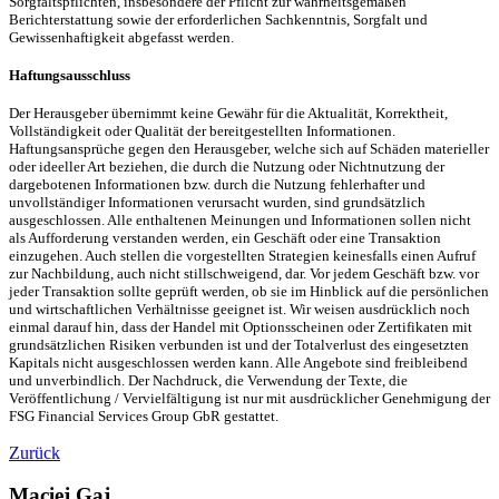
Sorgfaltspflichten, insbesondere der Pflicht zur wahrheitsgemäßen
Berichterstattung sowie der erforderlichen Sachkenntnis, Sorgfalt und
Gewissenhaftigkeit abgefasst werden.
Haftungsausschluss
Der Herausgeber übernimmt keine Gewähr für die Aktualität, Korrektheit,
Vollständigkeit oder Qualität der bereitgestellten Informationen.
Haftungsansprüche gegen den Herausgeber, welche sich auf Schäden materieller
oder ideeller Art beziehen, die durch die Nutzung oder Nichtnutzung der
dargebotenen Informationen bzw. durch die Nutzung fehlerhafter und
unvollständiger Informationen verursacht wurden, sind grundsätzlich
ausgeschlossen. Alle enthaltenen Meinungen und Informationen sollen nicht
als Aufforderung verstanden werden, ein Geschäft oder eine Transaktion
einzugehen. Auch stellen die vorgestellten Strategien keinesfalls einen Aufruf
zur Nachbildung, auch nicht stillschweigend, dar. Vor jedem Geschäft bzw. vor
jeder Transaktion sollte geprüft werden, ob sie im Hinblick auf die persönlichen
und wirtschaftlichen Verhältnisse geeignet ist. Wir weisen ausdrücklich noch
einmal darauf hin, dass der Handel mit Optionsscheinen oder Zertifikaten mit
grundsätzlichen Risiken verbunden ist und der Totalverlust des eingesetzten
Kapitals nicht ausgeschlossen werden kann. Alle Angebote sind freibleibend
und unverbindlich. Der Nachdruck, die Verwendung der Texte, die
Veröffentlichung / Vervielfältigung ist nur mit ausdrücklicher Genehmigung der
FSG Financial Services Group GbR gestattet.
Zurück
Maciej Gaj