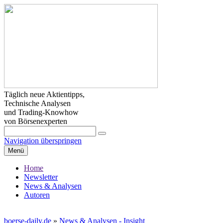
Täglich neue Aktientipps,
Technische Analysen
und Trading-Knowhow
von Börsenexperten
Navigation überspringen
Menü
Home
Newsletter
News & Analysen
Autoren
boerse-daily.de
»
News & Analysen - Insight