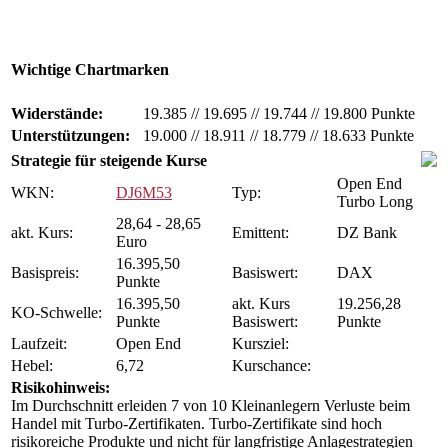
Wichtige Chartmarken
Widerstände:
19.385
//
19.695
//
19.744
//
19.800 Punkte
Unterstützungen:
19.000
//
18.911
//
18.779
//
18.633 Punkte
Strategie für steigende Kurse
Open End
WKN:
DJ6M53
Typ:
Turbo Long
28,64 - 28,65
akt. Kurs:
Emittent:
DZ Bank
Euro
16.395,50
Basispreis:
Basiswert:
DAX
Punkte
16.395,50
akt. Kurs
19.256,28
KO-Schwelle:
Punkte
Basiswert:
Punkte
Laufzeit:
Open End
Kursziel:
Hebel:
6,72
Kurschance:
Risikohinweis:
Im Durchschnitt erleiden 7 von 10 Kleinanlegern Verluste beim
Handel mit Turbo-Zertifikaten. Turbo-Zertifikate sind hoch
risikoreiche Produkte und nicht für langfristige Anlagestrategien