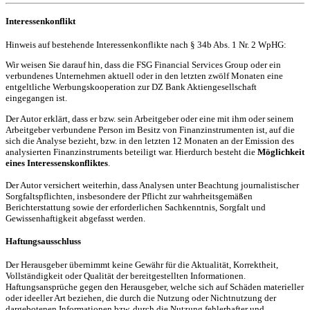
Interessenkonflikt
Hinweis auf bestehende Interessenkonflikte nach § 34b Abs. 1 Nr. 2 WpHG:
Wir weisen Sie darauf hin, dass die FSG Financial Services Group oder ein
verbundenes Unternehmen aktuell oder in den letzten zwölf Monaten eine
entgeltliche Werbungskooperation zur DZ Bank Aktiengesellschaft
eingegangen ist.
Der Autor erklärt, dass er bzw. sein Arbeitgeber oder eine mit ihm oder seinem
Arbeitgeber verbundene Person im Besitz von Finanzinstrumenten ist, auf die
sich die Analyse bezieht, bzw. in den letzten 12 Monaten an der Emission des
analysierten Finanzinstruments beteiligt war. Hierdurch besteht die
Möglichkeit
eines Interessenskonfliktes
.
Der Autor versichert weiterhin, dass Analysen unter Beachtung journalistischer
Sorgfaltspflichten, insbesondere der Pflicht zur wahrheitsgemäßen
Berichterstattung sowie der erforderlichen Sachkenntnis, Sorgfalt und
Gewissenhaftigkeit abgefasst werden.
Haftungsausschluss
Der Herausgeber übernimmt keine Gewähr für die Aktualität, Korrektheit,
Vollständigkeit oder Qualität der bereitgestellten Informationen.
Haftungsansprüche gegen den Herausgeber, welche sich auf Schäden materieller
oder ideeller Art beziehen, die durch die Nutzung oder Nichtnutzung der
dargebotenen Informationen bzw. durch die Nutzung fehlerhafter und