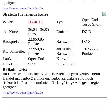
geeignet.
http://www.boerse-frankfurt.de
Strategie für fallende Kurse
Open End
WKN:
DV4LT5
Typ:
Turbo Short
36,84 - 36,85
akt. Kurs:
Emittent:
DZ Bank
Euro
22.950,85
Basispreis:
Basiswert:
DAX
Punkte
22.950,85
akt. Kurs
19.256,28
KO-Schwelle:
Punkte
Basiswert:
Punkte
Laufzeit:
Open End
Kursziel:
Hebel:
5,23
Kurschance:
Risikohinweis:
Im Durchschnitt erleiden 7 von 10 Kleinanlegern Verluste beim
Handel mit Turbo-Zertifikaten. Turbo-Zertifikate sind hoch
risikoreiche Produkte und nicht für langfristige Anlagestrategien
geeignet.
http://www.boerse-frankfurt.de