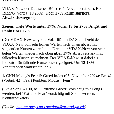
VDAX-New der Deutschen Börse (04. November 2024): Bei
19,55% (Vortag: 19,23%).
Über 17% kaum stärkere
Abwärtsbewegung.
Zonen: Tiefe Werte unter 17%, Norm 17 bis 27%
, Angst und
Panik über 27%.
(Der VDAX-New zeigt die Volatilität im DAX an. Dreht der
VDAX-New von sehr hohen Werten nach unten ab, ist mit
steigenden Kursen zu rechnen. Dreht der VDAX-New von sehr
tiefen Werten wieder nach oben
über 17%
ab, ist verstärkt mit
fallenden Kursen zu rechnen. Der VDAX-New ist dabei als
Indikator für fallende Kurse besser geeignet. Um
12-13%
Verlaufshoch wahrscheinlich.)
1.
CNN Money's Fear & Greed Index (05. November 2024): Bei 42
(Vortag: 42 - Fear) Punkten, Modus
"
Fear"
(Skala von 0 - 100, bei "Extreme Greed" vorsichtig mit Longs
werden, bei "Extreme Fear" vorsichtig mit Shorts werden,
Kontraindikator)
(Quelle:
http://money.cnn.com/data/fear-and-greed/
)