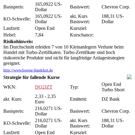
165,0922 US-
Basispreis:
Basiswert:
Chevron Corp.
Dollar
165,0922 US-
akt. Kurs
188,31 US-
KO-Schwelle:
Dollar
Basiswert:
Dollar
Laufzeit:
Open End
Kursziel:
Hebel:
7,84
Kurschance:
Risikohinweis:
Im Durchschnitt erleiden 7 von 10 Kleinanlegern Verluste beim
Handel mit Turbo-Zertifikaten. Turbo-Zertifikate sind hoch
risikoreiche Produkte und nicht für langfristige Anlagestrategien
geeignet.
http://www.boerse-frankfurt.de
Strategie für fallende Kurse
Open End
WKN:
DQ2JZT
Typ:
Turbo Short
2,33 - 2,35
akt. Kurs:
Emittent:
DZ Bank
Euro
216,0271 US-
Basispreis:
Basiswert:
Chevron Corp.
Dollar
216,0271 US-
akt. Kurs
188,31 US-
KO-Schwelle:
Dollar
Basiswert:
Dollar
Laufzeit:
Open End
Kursziel: