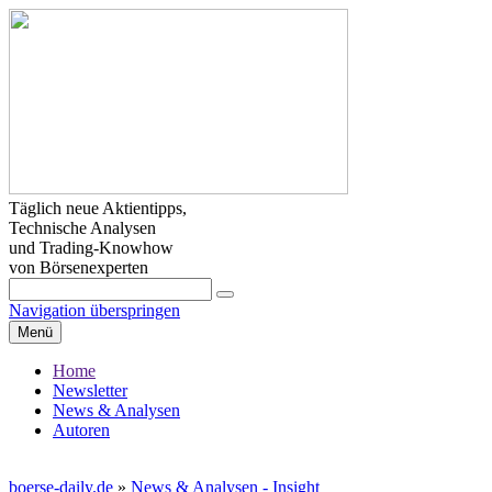
Täglich neue Aktientipps,
Technische Analysen
und Trading-Knowhow
von Börsenexperten
Navigation überspringen
Menü
Home
Newsletter
News & Analysen
Autoren
boerse-daily.de
»
News & Analysen - Insight