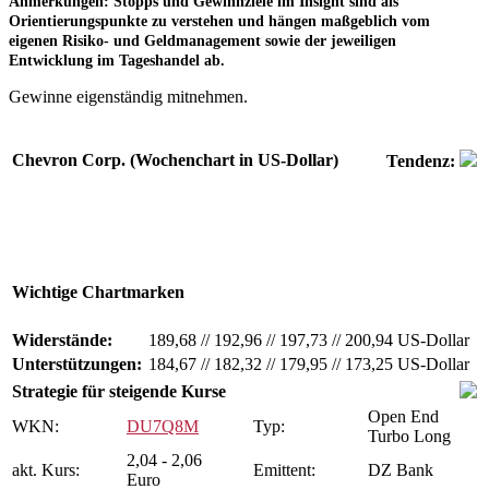
Anmerkungen:
Stopps und Gewinnziele im Insight sind als
Orientierungspunkte zu verstehen und hängen maßgeblich vom
eigenen Risiko- und Geldmanagement sowie der jeweiligen
Entwicklung im Tageshandel ab.
Gewinne eigenständig mitnehmen.
Chevron Corp. (Wochenchart in US-Dollar)
Tendenz:
Wichtige Chartmarken
Widerstände:
189,68
//
192,96
//
197,73
//
200,94 US-Dollar
Unterstützungen:
184,67
//
182,32
//
179,95
//
173,25 US-Dollar
Strategie für steigende Kurse
Open End
WKN:
DU7Q8M
Typ:
Turbo Long
2,04 - 2,06
akt. Kurs:
Emittent:
DZ Bank
Euro