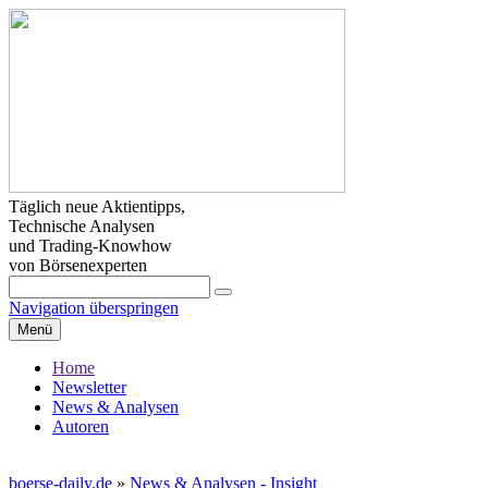
Täglich neue Aktientipps,
Technische Analysen
und Trading-Knowhow
von Börsenexperten
Navigation überspringen
Menü
Home
Newsletter
News & Analysen
Autoren
boerse-daily.de
»
News & Analysen - Insight