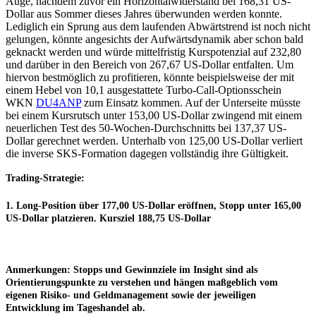
Auge, nachdem zuvor ein Horizontalwiderstand bei 168,31 US-
Dollar aus Sommer dieses Jahres überwunden werden konnte.
Lediglich ein Sprung aus dem laufenden Abwärtstrend ist noch nicht
gelungen, könnte angesichts der Aufwärtsdynamik aber schon bald
geknackt werden und würde mittelfristig Kurspotenzial auf 232,80
und darüber in den Bereich von 267,67 US-Dollar entfalten. Um
hiervon bestmöglich zu profitieren, könnte beispielsweise der mit
einem Hebel von 10,1 ausgestattete Turbo-Call-Optionsschein
WKN
DU4ANP
zum Einsatz kommen. Auf der Unterseite müsste
bei einem Kursrutsch unter 153,00 US-Dollar zwingend mit einem
neuerlichen Test des 50-Wochen-Durchschnitts bei 137,37 US-
Dollar gerechnet werden. Unterhalb von 125,00 US-Dollar verliert
die inverse SKS-Formation dagegen vollständig ihre Gültigkeit.
Trading-Strategie:
1. Long-Position über 177,00
US-Dollar eröffnen
, Stopp unter 165,00
US-Dollar platzieren. Kursziel 188,75 US-Dollar
Anmerkungen:
Stopps und Gewinnziele im Insight sind als
Orientierungspunkte zu verstehen und hängen maßgeblich vom
eigenen Risiko- und Geldmanagement sowie der jeweiligen
Entwicklung im Tageshandel ab.