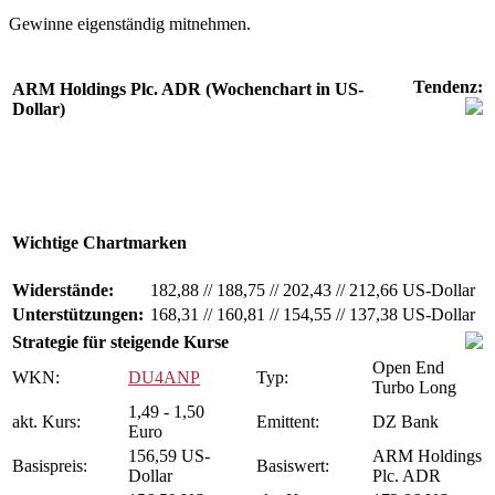
Gewinne eigenständig mitnehmen.
Tendenz:
ARM Holdings Plc. ADR (Wochenchart in US-
Dollar)
Wichtige Chartmarken
Widerstände:
182,88
//
188,75
//
202,43
//
212,66 US-Dollar
Unterstützungen:
168,31
//
160,81
//
154,55
//
137,38 US-Dollar
Strategie für steigende Kurse
Open End
WKN:
DU4ANP
Typ:
Turbo Long
1,49 - 1,50
akt. Kurs:
Emittent:
DZ Bank
Euro
156,59 US-
ARM Holdings
Basispreis:
Basiswert:
Dollar
Plc. ADR