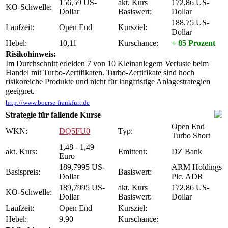
156,59 US-
akt. Kurs
172,86 US-
KO-Schwelle:
Dollar
Basiswert:
Dollar
188,75 US-
Laufzeit:
Open End
Kursziel:
Dollar
Hebel:
10,11
Kurschance:
+ 85 Prozent
Risikohinweis:
Im Durchschnitt erleiden 7 von 10 Kleinanlegern Verluste beim
Handel mit Turbo-Zertifikaten. Turbo-Zertifikate sind hoch
risikoreiche Produkte und nicht für langfristige Anlagestrategien
geeignet.
http://www.boerse-frankfurt.de
Strategie für fallende Kurse
Open End
WKN:
DQ5FU0
Typ:
Turbo Short
1,48 - 1,49
akt. Kurs:
Emittent:
DZ Bank
Euro
189,7995 US-
ARM Holdings
Basispreis:
Basiswert:
Dollar
Plc. ADR
189,7995 US-
akt. Kurs
172,86 US-
KO-Schwelle:
Dollar
Basiswert:
Dollar
Laufzeit:
Open End
Kursziel:
Hebel:
9,90
Kurschance: