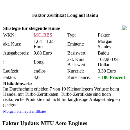
Faktor Zertifikat Long auf Baidu
Strategie für steigende Kurse
WKN:
MC1RBS
Typ:
Faktor
1,64 – 1,65
Morgan
akt. Kurs:
Emittent:
Euro
Stanley
Ausgabepreis:
9,88 Euro
Basiswert:
Baidu
akt. Kurs
162,96 US-
:
Long
Basiswert:
Dollar
Laufzeit:
endlos
Kursziel:
3,30 Euro
Faktor:
4,0
Kurschance:
+ 100 Prozent
Risikohinweis:
Im Durchschnitt erleiden 7 von 10 Kleinanlegern Verluste beim
Handel mit Turbo-Zertifikaten. Turbo-Zertifikate sind hoch
risikoreiche Produkte und nicht für langfristige Anlagestrategien
geeignet.
Morgan Stanley Zertifikate
Faktor Update: MTU Aero Engines