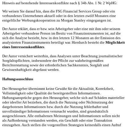
Hinweis auf bestehende Interessenkonflikte nach § 34b Abs. 1 Nr. 2 WpHG:
Wir weisen Sie darauf hin, dass die FSG Financial Services Group oder ein
verbundenes Unternehmen aktuell oder in den letzten zwölf Monaten eine
entgeltliche Werbungskooperation zu Morgan Stanley eingegangen ist.
Der Autor erklärt, dass er bzw. sein Arbeitgeber oder eine mit ihm oder seinem
Arbeitgeber verbundene Person im Besitz von Finanzinstrumenten ist, auf die
sich die Analyse bezieht, bzw. in den letzten 12 Monaten an der Emission des
analysierten Finanzinstruments beteiligt war. Hierdurch besteht die
Möglichkeit
eines Interessenskonfliktes
.
Der Autor versichert weiterhin, dass Analysen unter Beachtung journalistischer
Sorgfaltspflichten, insbesondere der Pflicht zur wahrheitsgemäßen
Berichterstattung sowie der erforderlichen Sachkenntnis, Sorgfalt und
Gewissenhaftigkeit abgefasst werden.
Haftungsausschluss
Der Herausgeber übernimmt keine Gewähr für die Aktualität, Korrektheit,
Vollständigkeit oder Qualität der bereitgestellten Informationen.
Haftungsansprüche gegen den Herausgeber, welche sich auf Schäden materieller
oder ideeller Art beziehen, die durch die Nutzung oder Nichtnutzung der
dargebotenen Informationen bzw. durch die Nutzung fehlerhafter und
unvollständiger Informationen verursacht wurden, sind grundsätzlich
ausgeschlossen. Alle enthaltenen Meinungen und Informationen sollen nicht
als Aufforderung verstanden werden, ein Geschäft oder eine Transaktion
einzugehen. Auch stellen die vorgestellten Strategien keinesfalls einen Aufruf