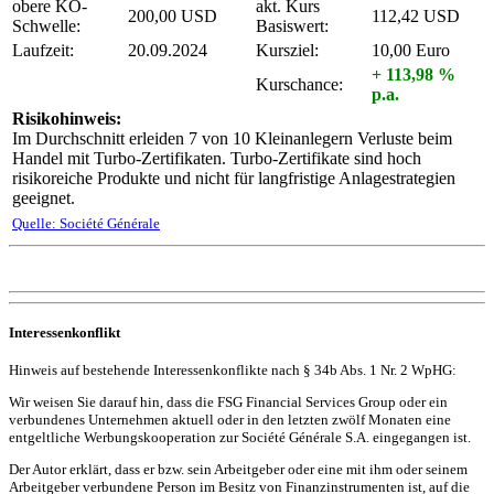
obere KO-
akt. Kurs
200,00 USD
112,42 USD
Schwelle:
Basiswert:
Laufzeit:
20.09.2024
Kursziel:
10,00 Euro
+ 113,98 %
Kurschance:
p.a.
Risikohinweis:
Im Durchschnitt erleiden 7 von 10 Kleinanlegern Verluste beim
Handel mit Turbo-Zertifikaten. Turbo-Zertifikate sind hoch
risikoreiche Produkte und nicht für langfristige Anlagestrategien
geeignet.
Quelle: Société Générale
Interessenkonflikt
Hinweis auf bestehende Interessenkonflikte nach § 34b Abs. 1 Nr. 2 WpHG:
Wir weisen Sie darauf hin, dass die FSG Financial Services Group oder ein
verbundenes Unternehmen aktuell oder in den letzten zwölf Monaten eine
entgeltliche Werbungskooperation zur Société Générale S.A. eingegangen ist.
Der Autor erklärt, dass er bzw. sein Arbeitgeber oder eine mit ihm oder seinem
Arbeitgeber verbundene Person im Besitz von Finanzinstrumenten ist, auf die