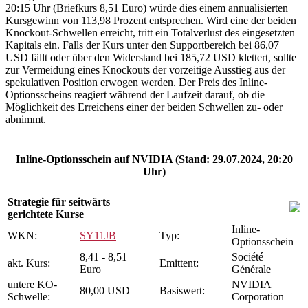
20:15 Uhr (Briefkurs 8,51 Euro) würde dies einem annualisierten
Kursgewinn von 113,98 Prozent entsprechen. Wird eine der beiden
Knockout-Schwellen erreicht, tritt ein Totalverlust des eingesetzten
Kapitals ein. Falls der Kurs unter den Supportbereich bei 86,07
USD fällt oder über den Widerstand bei 185,72 USD klettert, sollte
zur Vermeidung eines Knockouts der vorzeitige Ausstieg aus der
spekulativen Position erwogen werden. Der Preis des Inline-
Optionsscheins reagiert während der Laufzeit darauf, ob die
Möglichkeit des Erreichens einer der beiden Schwellen zu- oder
abnimmt.
Inline-Optionsschein auf NVIDIA (Stand: 29.07.2024, 20:20
Uhr)
Strategie für seitwärts
gerichtete Kurse
Inline-
WKN:
SY11JB
Typ:
Optionsschein
8,41 - 8,51
Société
akt. Kurs:
Emittent:
Euro
Générale
untere KO-
NVIDIA
80,00 USD
Basiswert:
Schwelle:
Corporation