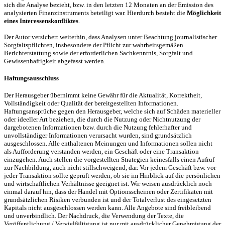
sich die Analyse bezieht, bzw. in den letzten 12 Monaten an der Emission des
analysierten Finanzinstruments beteiligt war. Hierdurch besteht die
Möglichkeit
eines Interessenskonfliktes
.
Der Autor versichert weiterhin, dass Analysen unter Beachtung journalistischer
Sorgfaltspflichten, insbesondere der Pflicht zur wahrheitsgemäßen
Berichterstattung sowie der erforderlichen Sachkenntnis, Sorgfalt und
Gewissenhaftigkeit abgefasst werden.
Haftungsausschluss
Der Herausgeber übernimmt keine Gewähr für die Aktualität, Korrektheit,
Vollständigkeit oder Qualität der bereitgestellten Informationen.
Haftungsansprüche gegen den Herausgeber, welche sich auf Schäden materieller
oder ideeller Art beziehen, die durch die Nutzung oder Nichtnutzung der
dargebotenen Informationen bzw. durch die Nutzung fehlerhafter und
unvollständiger Informationen verursacht wurden, sind grundsätzlich
ausgeschlossen. Alle enthaltenen Meinungen und Informationen sollen nicht
als Aufforderung verstanden werden, ein Geschäft oder eine Transaktion
einzugehen. Auch stellen die vorgestellten Strategien keinesfalls einen Aufruf
zur Nachbildung, auch nicht stillschweigend, dar. Vor jedem Geschäft bzw. vor
jeder Transaktion sollte geprüft werden, ob sie im Hinblick auf die persönlichen
und wirtschaftlichen Verhältnisse geeignet ist. Wir weisen ausdrücklich noch
einmal darauf hin, dass der Handel mit Optionsscheinen oder Zertifikaten mit
grundsätzlichen Risiken verbunden ist und der Totalverlust des eingesetzten
Kapitals nicht ausgeschlossen werden kann. Alle Angebote sind freibleibend
und unverbindlich. Der Nachdruck, die Verwendung der Texte, die
Veröffentlichung / Vervielfältigung ist nur mit ausdrücklicher Genehmigung der