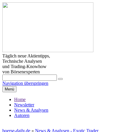
Täglich neue Aktientipps,
Technische Analysen
und Trading-Knowhow
von Börsenexperten
Navigation überspringen
Menü
Home
Newsletter
News & Analysen
Autoren
boerse-daily.de
»
News & Analysen - Exotic Trader