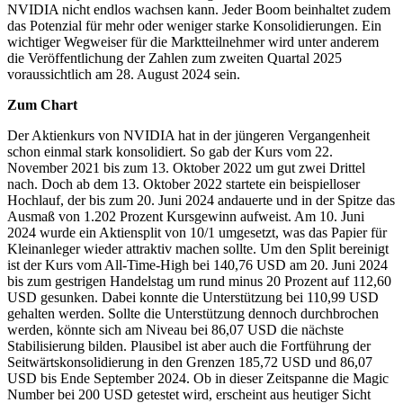
NVIDIA nicht endlos wachsen kann. Jeder Boom beinhaltet zudem
das Potenzial für mehr oder weniger starke Konsolidierungen. Ein
wichtiger Wegweiser für die Marktteilnehmer wird unter anderem
die Veröffentlichung der Zahlen zum zweiten Quartal 2025
voraussichtlich am 28. August 2024 sein.
Zum Chart
Der Aktienkurs von NVIDIA hat in der jüngeren Vergangenheit
schon einmal stark konsolidiert. So gab der Kurs vom 22.
November 2021 bis zum 13. Oktober 2022 um gut zwei Drittel
nach. Doch ab dem 13. Oktober 2022 startete ein beispielloser
Hochlauf, der bis zum 20. Juni 2024 andauerte und in der Spitze das
Ausmaß von 1.202 Prozent Kursgewinn aufweist. Am 10. Juni
2024 wurde ein Aktiensplit von 10/1 umgesetzt, was das Papier für
Kleinanleger wieder attraktiv machen sollte. Um den Split bereinigt
ist der Kurs vom All-Time-High bei 140,76 USD am 20. Juni 2024
bis zum gestrigen Handelstag um rund minus 20 Prozent auf 112,60
USD gesunken. Dabei konnte die Unterstützung bei 110,99 USD
gehalten werden. Sollte die Unterstützung dennoch durchbrochen
werden, könnte sich am Niveau bei 86,07 USD die nächste
Stabilisierung bilden. Plausibel ist aber auch die Fortführung der
Seitwärtskonsolidierung in den Grenzen 185,72 USD und 86,07
USD bis Ende September 2024. Ob in dieser Zeitspanne die Magic
Number bei 200 USD getestet wird, erscheint aus heutiger Sicht