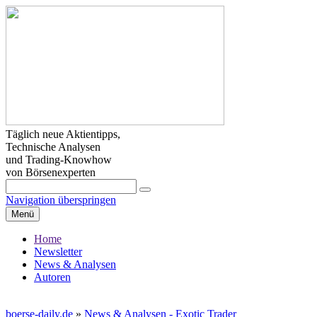
Täglich neue Aktientipps,
Technische Analysen
und Trading-Knowhow
von Börsenexperten
Navigation überspringen
Menü
Home
Newsletter
News & Analysen
Autoren
boerse-daily.de
»
News & Analysen - Exotic Trader