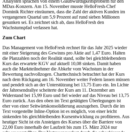
Analysten sprachen von einem Glaubwürdigkeitsproblem für den
MDax-Konzern. Am 15. November musste HelloFresh-Chef
Dominik Richter einräumen, dass die Zahl der aktiven Kunden im
vergangenen Quartal um 5,9 Prozent auf rund sieben Millionen
gesunken sei. Es zeichnet sich ab, dass HelloFresh den
Wachstumspfad verlassen hat.
Zum Chart
Das Management von HelloFresh rechnet für das Jahr 2025 wieder
mit einer Steigerung des Gewinns pro Aktie auf 1,47 Euro. Halten
die Planzahlen noch der Realität stand, sollte bei gleichbleibendem
Kurs das erwartete KGV auf aktuell 10,08 sinken. Damit haben
auch die Marktteilnehmer die Abkehr vom Wachstum in der
Bewertung nachvollzogen. Charttechnisch betrachtet hat der Kurs
nach dem Rückgang am 16. November weiter Federn lassen müssen
und pendelt sich an der Unterstützung bei 13,75 Euro ein. Im Lichte
der Jahresendrallye scheiterte der Kurs am 11. Dezember am
Widerstand bei 15,99 Euro und fiel wieder auf das Niveau bei 13,75
Euro zurück. Aus den oben im Text getätigten Überlegungen ist
eher von einer Seitwärtskonsolidierung auszugehen. Durch die im
Text vorgestellte Inline-Option ist es möglich, von einer leicht
sinkenden bis gleichbleibenden Kursentwicklung zu profitieren. Aus
heutiger Sicht ist ein Ansteigen des Kurses über die Barriere von
22,00 Euro innerhalb der Laufzeit bis zum 15. März 2024 nur