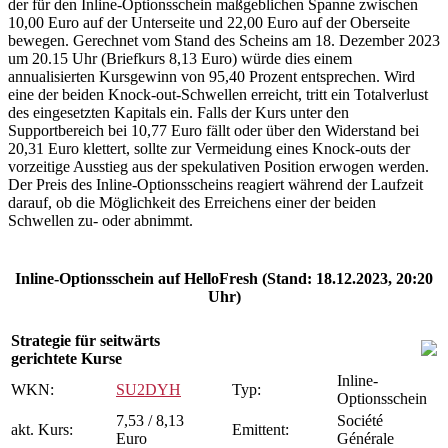
der für den Inline-Optionsschein maßgeblichen Spanne zwischen
10,00 Euro auf der Unterseite und 22,00 Euro auf der Oberseite
bewegen. Gerechnet vom Stand des Scheins am 18. Dezember 2023
um 20.15 Uhr (Briefkurs 8,13 Euro) würde dies einem
annualisierten Kursgewinn von 95,40 Prozent entsprechen. Wird
eine der beiden Knock-out-Schwellen erreicht, tritt ein Totalverlust
des eingesetzten Kapitals ein. Falls der Kurs unter den
Supportbereich bei 10,77 Euro fällt oder über den Widerstand bei
20,31 Euro klettert, sollte zur Vermeidung eines Knock-outs der
vorzeitige Ausstieg aus der spekulativen Position erwogen werden.
Der Preis des Inline-Optionsscheins reagiert während der Laufzeit
darauf, ob die Möglichkeit des Erreichens einer der beiden
Schwellen zu- oder abnimmt.
Inline-Optionsschein auf HelloFresh (Stand: 18.12.2023, 20:20
Uhr)
Strategie für seitwärts
gerichtete Kurse
Inline-
WKN:
SU2DYH
Typ:
Optionsschein
7,53 / 8,13
Société
akt. Kurs:
Emittent:
Euro
Générale