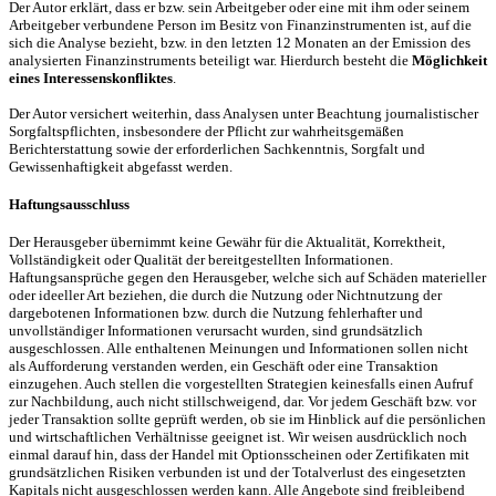
Der Autor erklärt, dass er bzw. sein Arbeitgeber oder eine mit ihm oder seinem
Arbeitgeber verbundene Person im Besitz von Finanzinstrumenten ist, auf die
sich die Analyse bezieht, bzw. in den letzten 12 Monaten an der Emission des
analysierten Finanzinstruments beteiligt war. Hierdurch besteht die
Möglichkeit
eines Interessenskonfliktes
.
Der Autor versichert weiterhin, dass Analysen unter Beachtung journalistischer
Sorgfaltspflichten, insbesondere der Pflicht zur wahrheitsgemäßen
Berichterstattung sowie der erforderlichen Sachkenntnis, Sorgfalt und
Gewissenhaftigkeit abgefasst werden.
Haftungsausschluss
Der Herausgeber übernimmt keine Gewähr für die Aktualität, Korrektheit,
Vollständigkeit oder Qualität der bereitgestellten Informationen.
Haftungsansprüche gegen den Herausgeber, welche sich auf Schäden materieller
oder ideeller Art beziehen, die durch die Nutzung oder Nichtnutzung der
dargebotenen Informationen bzw. durch die Nutzung fehlerhafter und
unvollständiger Informationen verursacht wurden, sind grundsätzlich
ausgeschlossen. Alle enthaltenen Meinungen und Informationen sollen nicht
als Aufforderung verstanden werden, ein Geschäft oder eine Transaktion
einzugehen. Auch stellen die vorgestellten Strategien keinesfalls einen Aufruf
zur Nachbildung, auch nicht stillschweigend, dar. Vor jedem Geschäft bzw. vor
jeder Transaktion sollte geprüft werden, ob sie im Hinblick auf die persönlichen
und wirtschaftlichen Verhältnisse geeignet ist. Wir weisen ausdrücklich noch
einmal darauf hin, dass der Handel mit Optionsscheinen oder Zertifikaten mit
grundsätzlichen Risiken verbunden ist und der Totalverlust des eingesetzten
Kapitals nicht ausgeschlossen werden kann. Alle Angebote sind freibleibend