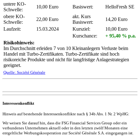
untere KO-
10,00 Euro
Basiswert:
HelloFresh SE
Schwelle:
obere KO-
akt. Kurs
22,00 Euro
14,20 Euro
Schwelle:
Basiswert:
Laufzeit:
15.03.2024
Kursziel:
10,00 Euro
Kurschance:
+ 95,40 % p.a.
Risikohinweis:
Im Durchschnitt erleiden 7 von 10 Kleinanlegern Verluste beim
Handel mit Turbo-Zertifikaten. Turbo-Zertifikate sind hoch
risikoreiche Produkte und nicht für langfristige Anlagestrategien
geeignet.
Quelle: Société Générale
Interessenkonflikt
Hinweis auf bestehende Interessenkonflikte nach § 34b Abs. 1 Nr. 2 WpHG:
Wir weisen Sie darauf hin, dass die FSG Financial Services Group oder ein
verbundenes Unternehmen aktuell oder in den letzten zwölf Monaten eine
entgeltliche Werbungskooperation zur Société Générale S.A. eingegangen ist.