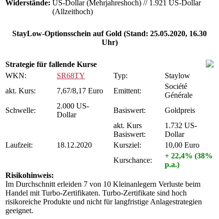
Widerstände:
US-Dollar (Mehrjahreshoch)
//
1.921 US-Dollar
(Allzeithoch)
StayLow-Optionsschein auf Gold (Stand: 25.05.2020, 16.30
Uhr)
Strategie für fallende Kurse
WKN:
SR68TY
Typ:
Staylow
Société
akt. Kurs:
7,67/8,17 Euro
Emittent:
Générale
2.000 US-
Schwelle:
Basiswert:
Goldpreis
Dollar
akt. Kurs
1.732 US-
Basiswert:
Dollar
Laufzeit:
18.12.2020
Kursziel:
10,00 Euro
+ 22,4% (38%
Kurschance:
p.a.)
Risikohinweis:
Im Durchschnitt erleiden 7 von 10 Kleinanlegern Verluste beim
Handel mit Turbo-Zertifikaten. Turbo-Zertifikate sind hoch
risikoreiche Produkte und nicht für langfristige Anlagestrategien
geeignet.