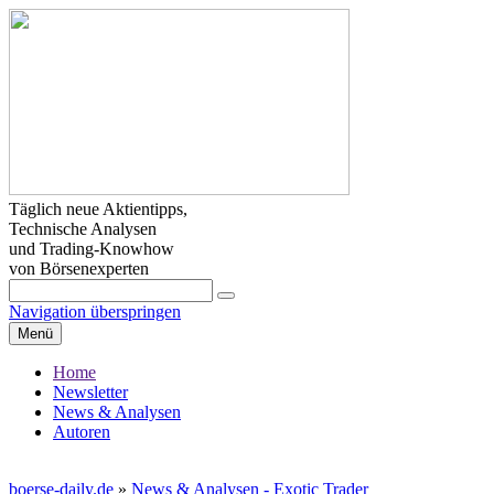
Täglich neue Aktientipps,
Technische Analysen
und Trading-Knowhow
von Börsenexperten
Navigation überspringen
Menü
Home
Newsletter
News & Analysen
Autoren
boerse-daily.de
»
News & Analysen - Exotic Trader