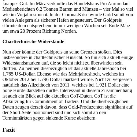
knappes Gut. Im März verkaufte das Handelshaus Pro Aurum laut
Medienberichten 6,2 Tonnen Barren und Münzen – vier Mal so viel
wie im Vorjahresmonat. In der Corona-Krise wurde Gold somit von
vielen Anlegern als sicherer Hafen angesteuert. Der Goldpreis
stürmte dem entsprechend in nur wenigen Wochen seit Ende März
um etwa 20 Prozent Richtung Norden.
Charttechnische Widerstände
Nun aber könnte der Goldpreis an seine Grenzen stoßen. Dies
insbesondere in charttechnischer Hinsicht. So tun sich aktuell einige
Widerstandsmarken auf, die so leicht nicht zu überwinden sein
dürften. Zu nennen diesbezüglich ist das aktuelle Jahreshoch bei
1.765 US-Dollar. Ebenso wie das Mehrjahreshoch, welches im
Oktober 2012 bei 1.796 Dollar markiert wurde. Nicht zu vergessen
natürlich das Allzeithoch von 2011, welches bei 1.921 Dollar eine
hohe Hürde darstellen dürfte. Interessant in diesem Zusammenhang
ist auch ein Blick auf die aktuellen CoT-Daten. CoT ist die
Abkürzung für Commitment of Traders. Und die diesbezüglichen
Daten zeugen derzeit davon, dass Gold-Produzenten signifikant auf
der Short-Seite positioniert sind und sich somit an den
Terminmärkten gegen sinkende Kurse absichern.
Fazit