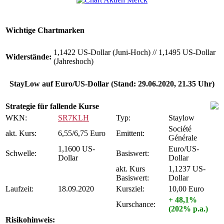
Wichtige Chartmarken
1,1422 US-Dollar (Juni-Hoch)
//
1,1495 US-Dollar
Widerstände:
(Jahreshoch)
StayLow auf Euro/US-Dollar (Stand: 29.06.2020, 21.35 Uhr)
Strategie für fallende Kurse
WKN:
SR7KLH
Typ:
Staylow
Société
akt. Kurs:
6,55/6,75 Euro
Emittent:
Générale
1,1600 US-
Euro/US-
Schwelle:
Basiswert:
Dollar
Dollar
akt. Kurs
1,1237 US-
Basiswert:
Dollar
Laufzeit:
18.09.2020
Kursziel:
10,00 Euro
+ 48,1%
Kurschance:
(202% p.a.)
Risikohinweis: