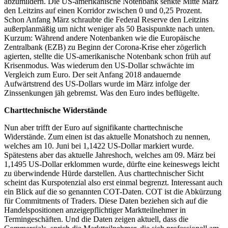
abzumildern. Die US-amerikanische Notenbank senkte Mitte März
den Leitzins auf einen Korridor zwischen 0 und 0,25 Prozent.
Schon Anfang März schraubte die Federal Reserve den Leitzins
außerplanmäßig um nicht weniger als 50 Basispunkte nach unten.
Kurzum: Während andere Notenbanken wie die Europäische
Zentralbank (EZB) zu Beginn der Corona-Krise eher zögerlich
agierten, stellte die US-amerikanische Notenbank schon früh auf
Krisenmodus. Was wiederum den US-Dollar schwächte im
Vergleich zum Euro. Der seit Anfang 2018 andauernde
Aufwärtstrend des US-Dollars wurde im März infolge der
Zinssenkungen jäh gebremst. Was den Euro indes beflügelte.
Charttechnische Widerstände
Nun aber trifft der Euro auf signifikante charttechnische
Widerstände. Zum einen ist das aktuelle Monatshoch zu nennen,
welches am 10. Juni bei 1,1422 US-Dollar markiert wurde.
Spätestens aber das aktuelle Jahreshoch, welches am 09. März bei
1,1495 US-Dollar erklommen wurde, dürfte eine keineswegs leicht
zu überwindende Hürde darstellen. Aus charttechnischer Sicht
scheint das Kurspotenzial also erst einmal begrenzt. Interessant auch
ein Blick auf die so genannten COT-Daten. COT ist die Abkürzung
für Commitments of Traders. Diese Daten beziehen sich auf die
Handelspositionen anzeigepflichtiger Marktteilnehmer in
Termingeschäften. Und die Daten zeigen aktuell, dass die