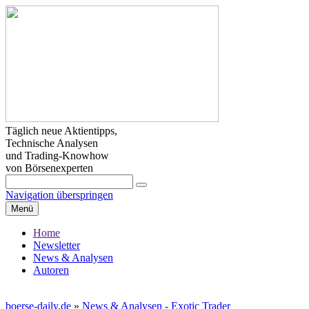
Täglich neue Aktientipps,
Technische Analysen
und Trading-Knowhow
von Börsenexperten
Navigation überspringen
Menü
Home
Newsletter
News & Analysen
Autoren
boerse-daily.de
»
News & Analysen - Exotic Trader