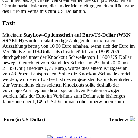
Commercials, sprich die Marktteilnehmer, die sich professionell am
Terminmarkt absichern, dies in der Mehrheit gegen einen Rückgang
des Euro im Verhältnis zum US-Dollar tun.
Fazit
Mit einem
StayLow-Optionsschein auf Euro/US-Dollar (WKN
SR7KLH)
würden risikofreudige Anleger den maximalen
Auszahlungsbetrag von 10,00 Euro erhalten, wenn sich der Euro im
Verhältnis zum US-Dollar bis einschließlich zum 18.09.2020
durchgehend unter der Knockout-Schwelle von 1,1600 US-Dollar
bewegt. Gerechnet vom Stand des Scheins am 29. Juni 2020 um
21.35 Uhr (Briefkurs 6,75 Euro), würde dies einem Kursgewinn
von 48 Prozent entsprechen. Sollte die Knockout-Schwelle erreicht
werden, würde ein Totalverlust des eingesetzten Kapitals eintreten.
Zur Vermeidung eines solchen Knockouts sollte deshalb der
vorzeitige Ausstieg aus dieser spekulativen Position erwogen
werden, falls der Euro im Verhältnis zum Dollar sein bisheriges
Jahreshoch bei 1,1495 US-Dollar nach oben überwinden kann.
Euro (in US-Dollar)
Tendenz: