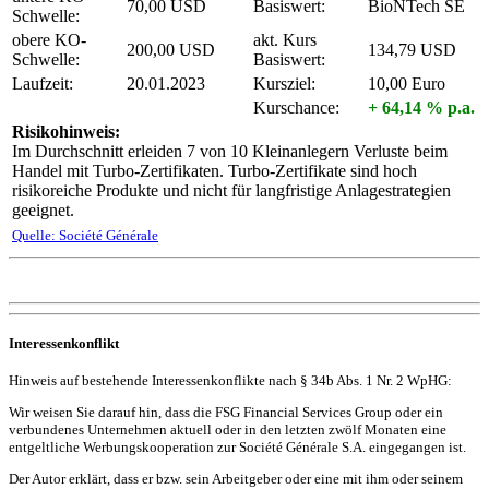
70,00 USD
Basiswert:
BioNTech SE
Schwelle:
obere KO-
akt. Kurs
200,00 USD
134,79 USD
Schwelle:
Basiswert:
Laufzeit:
20.01.2023
Kursziel:
10,00 Euro
Kurschance:
+ 64,14 % p.a.
Risikohinweis:
Im Durchschnitt erleiden 7 von 10 Kleinanlegern Verluste beim
Handel mit Turbo-Zertifikaten. Turbo-Zertifikate sind hoch
risikoreiche Produkte und nicht für langfristige Anlagestrategien
geeignet.
Quelle: Société Générale
Interessenkonflikt
Hinweis auf bestehende Interessenkonflikte nach § 34b Abs. 1 Nr. 2 WpHG:
Wir weisen Sie darauf hin, dass die FSG Financial Services Group oder ein
verbundenes Unternehmen aktuell oder in den letzten zwölf Monaten eine
entgeltliche Werbungskooperation zur Société Générale S.A. eingegangen ist.
Der Autor erklärt, dass er bzw. sein Arbeitgeber oder eine mit ihm oder seinem