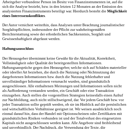
Arbeitgeber verbundene Person im Besitz von Finanzinstrumenten ist, auf die
sich die Analyse bezieht, bzw. in den letzten 12 Monaten an der Emission des
analysierten Finanzinstruments beteiligt war. Hierdurch besteht die
Möglichkeit
eines Interessenskonfliktes
.
Der Autor versichert weiterhin, dass Analysen unter Beachtung journalistischer
Sorgfaltspflichten, insbesondere der Pflicht zur wahrheitsgemäßen
Berichterstattung sowie der erforderlichen Sachkenntnis, Sorgfalt und
Gewissenhaftigkeit abgefasst werden.
Haftungsausschluss
Der Herausgeber übernimmt keine Gewähr für die Aktualität, Korrektheit,
Vollständigkeit oder Qualität der bereitgestellten Informationen.
Haftungsansprüche gegen den Herausgeber, welche sich auf Schäden materieller
oder ideeller Art beziehen, die durch die Nutzung oder Nichtnutzung der
dargebotenen Informationen bzw. durch die Nutzung fehlerhafter und
unvollständiger Informationen verursacht wurden, sind grundsätzlich
ausgeschlossen. Alle enthaltenen Meinungen und Informationen sollen nicht
als Aufforderung verstanden werden, ein Geschäft oder eine Transaktion
einzugehen. Auch stellen die vorgestellten Strategien keinesfalls einen Aufruf
zur Nachbildung, auch nicht stillschweigend, dar. Vor jedem Geschäft bzw. vor
jeder Transaktion sollte geprüft werden, ob sie im Hinblick auf die persönlichen
und wirtschaftlichen Verhältnisse geeignet ist. Wir weisen ausdrücklich noch
einmal darauf hin, dass der Handel mit Optionsscheinen oder Zertifikaten mit
grundsätzlichen Risiken verbunden ist und der Totalverlust des eingesetzten
Kapitals nicht ausgeschlossen werden kann. Alle Angebote sind freibleibend
und unverbindlich. Der Nachdruck, die Verwendung der Texte, die