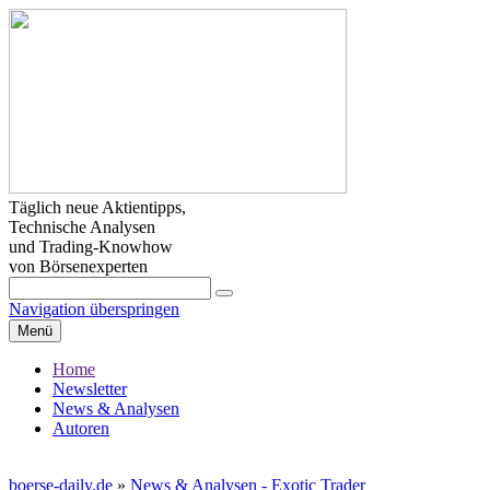
Täglich neue Aktientipps,
Technische Analysen
und Trading-Knowhow
von Börsenexperten
Navigation überspringen
Menü
Home
Newsletter
News & Analysen
Autoren
boerse-daily.de
»
News & Analysen - Exotic Trader