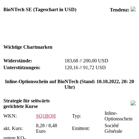
BioNTech SE (Tageschart in USD)
Tendenz:
Wichtige Chartmarken
Widerstände:
183,68
//
200,00 USD
Unterstützungen:
120,16
//
91,72 USD
Inline-Optionsschein auf BioNTech (Stand: 10.10.2022, 20: 20
Uhr)
Strategie für seitwärts
gerichtete Kurse
Inline-
WKN:
SQ1BQH
Typ:
Optionsschein
8,28 / 8,48
Société
akt. Kurs:
Emittent:
Euro
Générale
untere KO-