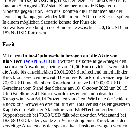
im Bereich 183,68 USD begrenzt. Der letzte Test dieses Bereichs
fand am 5. August 2022 statt. Klammert man die Klage von
Moderna gegen BioNTech aus, könnten die Einnahmen aus der
neuen Impfkampagne wieder Milliarden USD in die Kassen spülen.
In einem möglichen Szenario könnte der Kurs die
Seitwärtsentwicklung in der Bandbreite zwischen 120,16 USD und
183,68 USD fortsetzen.
Fazit
Mit einem
Inline-Optionsschein bezogen auf die Aktie von
BioNTech
(WKN SQ1BQH)
würden risikofreudige Anleger den
maximalen Auszahlungsbetrag von 10,00 Euro erzielen, wenn sich
die Aktie bis einschließlich 20.01.2023 durchgehend innerhalb der
Knock-out-Grenzen bewegt. Die untere Knock-out-Grenze liegt bei
70,00 USD und die obere Knock-out-Grenze bei 200,00 USD.
Gerechnet vom Stand des Scheins am 10. Oktober 2022 um 20.15
Uhr (Briefkurs 8,41 Euro), würde dies einem annualisierten
Kursgewinn von 64,14 Prozent entsprechen. Wird eine der beiden
Knock-out-Schwellen erreicht, tritt ein Totalverlust des eingesetzten
Kapitals ein. Falls der Aktienkurs von BioNTech unter den
Supportbereich bei 79,38 USD fällt oder über den Widerstand bei
183,68 USD klettert, sollte zur Vermeidung eines Knock-outs der
vorzeitige Ausstieg aus der spekulativen Position erwogen werden.