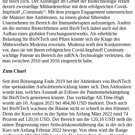
für BioNTech. Der Aufsteiger im Gebiet der Biotechnologie erzielt
derzeit zweistellige Milliardenerlöse mit dem erfolgreichen Covid-
Impfstoff „Comirnaty“. Mit dem jetzigen Engagement unterstreichen
die Mainzer ihre Ambitionen, zu einem global führenden
Unternehmen im Bereich der Immuntherapien aufzusteigen. Anders
als die meisten Biotechfirmen setzt BioNTech dabei auch auf den
Aufbau eines globalen Forschungsnetzwerks. Als erhebliche
Belastung für BioNTech und Pfizer könnte sich die Klage des
Mitbewerbers Moderna erweisen. Moderna wirft den Konkurrenten
vor, dass sie mit ihrem erfolgreichen Covid-Impfstoff Comirnaty
wichtige Patente im Bereich der mRNA-Technologie verletzten, die
man zwischen 2010 und 2016 eingereicht habe.
Zum Chart
Seit dem Börsengang Ende 2019 hat der Aktienkurs von BioNTech
eine spektakuläre Aufwärtsentwicklung hinter sich. Den Aktionären
wurde klar, welches Ausmaß an Erlösen die Pandemiebekämpfung
für BioNTech generieren könnte. Das vorläufige All-Time-High
wurde am 10. August 2021 bei 464,00 USD markiert. Doch auch
bei BioNTech wachsen die Bäume nicht so schnell in den Himmel.
Denn der Kurs verlor in der Spitze bis Anfang März 2022 rund 74
Prozent auf 120,16 USD. Der Bereich um die 120,16 USD stellt die
untere Begrenzung einer Seitwärtskonsolidierung dar, in der sich der
Kurs seit Anfang Februar 2022 bewegt. Von oben wird die Range