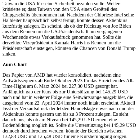
Taiwan die USA für seine Sicherheit bezahlen sollte. Weiters
kritisierte er, dass Taiwan von den USA einen Großteil des
Chipgeschäfts übernommen hat. Nachdem der Chipriese Intel seine
Halbleiter hauptsächlich selbst fertigt, konnte dessen Aktienkurs
kurzfristig zulegen. Es scheint, als ob der Rückzug von Joe Biden
aus dem Rennen um die US-Präsidentschaft am vergangenen
Wochenende etwas Verkaufsdruck genommen hat. Sollte die
derzeitige Vizepräsidentin Kamala Harris ins Rennen um die
Präsidentschaft einsteigen, könnten die Chancen von Donald Trump
sinken.
Zum Chart
Das Papier von AMD hat wieder konsolidiert, nachdem eine
Aufwärtssequenz ab Ende Oktober 2023 für das Erreichen des All-
Time-Highs am 8. März 2024 bei 227,30 USD gesorgt hat.
Anfänglich gab der Kurs bis zur Unterstützung bei 145,29 USD
nach und hat in weiterer Folge eine Seitwärtsrange ausgebildet, die
ausgehend vom 22. April 2024 immer noch intakt erscheint. Aktuell
lässt der Verkaufsdruck der letzten Handelstage etwas nach und der
Aktienkurs konnte gestern um bis zu 3 Prozent zulegen. Es sieht
danach aus, als ob am Niveau bei 145,29 USD erneut eine
Bodenbildung möglich ist. Sollte die Unterstützung bei 145,29 USD
dennoch durchbrochen werden, könnte der Bereich zwischen
132,83 USD und 125,48 USD für eine Kursberuhigung sorgen.