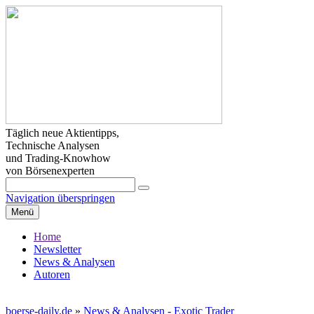
Täglich neue Aktientipps,
Technische Analysen
und Trading-Knowhow
von Börsenexperten
Navigation überspringen
Menü
Home
Newsletter
News & Analysen
Autoren
boerse-daily.de
»
News & Analysen - Exotic Trader