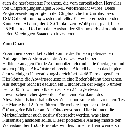
auch die herabgesetzte Prognose, die vom europäischen Hersteller
von Chipfertigungsanlagen ASML veröffentlicht wurde. Diese
Prognosesenkung sorgte in der Chipbranche für Unruhe, bevor
TSMC die Stimmung wieder aufhellte. Ein weiterer bedeutender
Kunde von Aixtron, der US-Chipkonzern Wolfspeed, plant, bis zu
2,5 Milliarden Dollar in den Ausbau der Siliziumkarbid-Produktion
in den Vereinigten Staaten zu investieren.
Zum Chart
Zusammenfassend betrachtet könnte die Fülle an potenziellen
Aufträgen bei Aixtron auch die Absatzschwäche bei
Halbleiteranlagen für die Automobilzulieferindustrie überlagern und
so den gültigen Abwärtstrend brechen. Aktuell hat sich das Papier
dem wichtigen Unterstützungsbereich bei 14,48 Euro angenähert.
Hier könnte die Abwärtssequenz in eine Bodenbildung übergehen.
Aus heutiger Sicht ist dadurch ein Durchbruch der Magic Number
bei 12,00 Euro innerhalb der nächsten 24 Tage etwas
unwahrscheinlicher geworden. Auch eine Fortdauer des
Abwärtstrends innerhalb dieser Zeitspanne sollte nicht zu einem Test
der Marke bei 12 Euro führen. Für weitere Impulse sollte die
Öffnung der Bücher am 31. Oktober sorgen. Hier könnten die
Marktteilnehmer auch positiv überrascht werden, was einen
Kursanstieg auslösen sollte. Dieser potenzielle Anstieg müsste den
Widerstand bei 16,65 Euro überwinden, um eine Trendwende zu