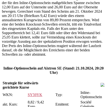
der für den Inline-Optionsschein maßgeblichen Spanne zwischen
12,00 Euro auf der Unterseite und 26,00 Euro auf der Oberseite
bewegen. Gerechnet vom Stand des Scheins am 21. Oktober 2024
um 20:15 Uhr (Briefkurs 9,42 Euro) würde dies einem
annualisierten Kursgewinn von 89,89 Prozent entsprechen. Wird
eine der beiden Knockout-Schwellen erreicht, tritt ein Totalverlust
des eingesetzten Kapitals ein. Falls der Kurs unter den
Supportbereich bei 12,41 Euro fällt oder über den Widerstand bei
25,05 Euro klettert, sollte zur Vermeidung eines Knockouts der
vorzeitige Ausstieg aus der spekulativen Position erwogen werden.
Der Preis des Inline-Optionsscheins reagiert während der Laufzeit
darauf, ob die Möglichkeit des Erreichens einer der beiden
Schwellen zu- oder abnimmt.
Inline-Optionsschein auf Aixtron SE (Stand: 21.10.2024, 20:20
Uhr)
Strategie für seitwärts
gerichtete Kurse
Inline-
WKN:
SY59YK
Typ:
Optionsschein
8,82 / 9,42
Société
akt. Kurs:
Emittent:
Euro
Générale