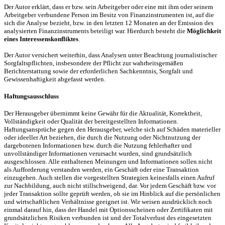
Der Autor erklärt, dass er bzw. sein Arbeitgeber oder eine mit ihm oder seinem
Arbeitgeber verbundene Person im Besitz von Finanzinstrumenten ist, auf die
sich die Analyse bezieht, bzw. in den letzten 12 Monaten an der Emission des
analysierten Finanzinstruments beteiligt war. Hierdurch besteht die
Möglichkeit
eines Interessenskonfliktes
.
Der Autor versichert weiterhin, dass Analysen unter Beachtung journalistischer
Sorgfaltspflichten, insbesondere der Pflicht zur wahrheitsgemäßen
Berichterstattung sowie der erforderlichen Sachkenntnis, Sorgfalt und
Gewissenhaftigkeit abgefasst werden.
Haftungsausschluss
Der Herausgeber übernimmt keine Gewähr für die Aktualität, Korrektheit,
Vollständigkeit oder Qualität der bereitgestellten Informationen.
Haftungsansprüche gegen den Herausgeber, welche sich auf Schäden materieller
oder ideeller Art beziehen, die durch die Nutzung oder Nichtnutzung der
dargebotenen Informationen bzw. durch die Nutzung fehlerhafter und
unvollständiger Informationen verursacht wurden, sind grundsätzlich
ausgeschlossen. Alle enthaltenen Meinungen und Informationen sollen nicht
als Aufforderung verstanden werden, ein Geschäft oder eine Transaktion
einzugehen. Auch stellen die vorgestellten Strategien keinesfalls einen Aufruf
zur Nachbildung, auch nicht stillschweigend, dar. Vor jedem Geschäft bzw. vor
jeder Transaktion sollte geprüft werden, ob sie im Hinblick auf die persönlichen
und wirtschaftlichen Verhältnisse geeignet ist. Wir weisen ausdrücklich noch
einmal darauf hin, dass der Handel mit Optionsscheinen oder Zertifikaten mit
grundsätzlichen Risiken verbunden ist und der Totalverlust des eingesetzten