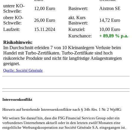
untere KO-
12,00 Euro
Basiswert:
Aixtron SE
Schwelle:
obere KO-
akt. Kurs
26,00 Euro
14,72 Euro
Schwelle:
Basiswert:
Laufzeit:
15.11.2024
Kursziel:
10,00 Euro
Kurschance:
+ 89,89 % p.a.
Risikohinweis:
Im Durchschnitt erleiden 7 von 10 Kleinanlegern Verluste beim
Handel mit Turbo-Zertifikaten. Turbo-Zertifikate sind hoch
risikoreiche Produkte und nicht für langfristige Anlagestrategien
geeignet.
Quelle: Société Générale
Interessenkonflikt
Hinweis auf bestehende Interessenkonflikte nach § 34b Abs. 1 Nr. 2 WpHG:
Wir weisen Sie darauf hin, dass die FSG Financial Services Group oder ein
verbundenes Unternehmen aktuell oder in den letzten zwölf Monaten eine
entgeltliche Werbungskooperation zur Société Générale S.A. eingegangen ist.