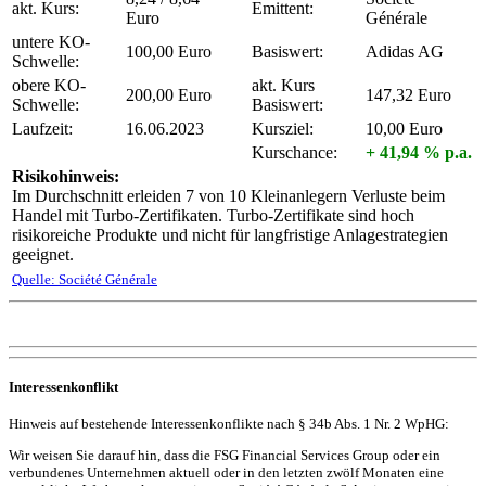
akt. Kurs:
Emittent:
Euro
Générale
untere KO-
100,00 Euro
Basiswert:
Adidas AG
Schwelle:
obere KO-
akt. Kurs
200,00 Euro
147,32 Euro
Schwelle:
Basiswert:
Laufzeit:
16.06.2023
Kursziel:
10,00 Euro
Kurschance:
+ 41,94 % p.a.
Risikohinweis:
Im Durchschnitt erleiden 7 von 10 Kleinanlegern Verluste beim
Handel mit Turbo-Zertifikaten. Turbo-Zertifikate sind hoch
risikoreiche Produkte und nicht für langfristige Anlagestrategien
geeignet.
Quelle: Société Générale
Interessenkonflikt
Hinweis auf bestehende Interessenkonflikte nach § 34b Abs. 1 Nr. 2 WpHG:
Wir weisen Sie darauf hin, dass die FSG Financial Services Group oder ein
verbundenes Unternehmen aktuell oder in den letzten zwölf Monaten eine